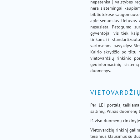
nepatenka į valstybės reg
nėra sistemingai kaupiam
bibliotekose saugomuose k
apie senuosius Lietuvos v
nesusieta. Patogumo sum
gyventojai vis tiek kai
tinkamai ir standartizuotai
vartosenos pavyzdys: Si
Kairio skrydžio po tiltu 
vietovardžių rinkinio po
geoinformacinių sistemų 
duomenys.
VIETOVARDŽIŲ
Per LEI portalą teikiam
šaltinių. Pilnas duomenų t
Iš viso duomenų rinkinyje
Vietovardžių rinkinį galim
teisinius klausimus su du