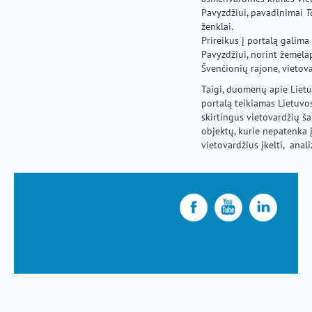
Pavyzdžiui, pavadinimai
T
ženklai.
Prireikus į portalą galima
Pavyzdžiui, norint žemėla
Švenčionių rajone, vietov
Taigi, duomenų apie Lietuv
portalą teikiamas Lietuvos
skirtingus vietovardžių š
objektų, kurie nepatenka 
vietovardžius įkelti, anal