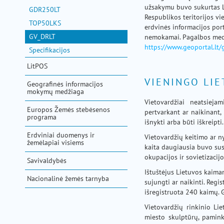
pagalba
užsakymu buvo sukurtas Lie
GDR250LT
Respublikos teritorijos vi
TOP50LKS
erdvinės informacijos port
GV_DRLT
nemokamai. Pagalbos medži
https://www.geoportal.lt/
Specifikacijos
LitPOS
VIENINGO LIE
Geografinės informacijos
mokymų medžiaga
Vietovardžiai neatsieja
Europos Žemės stebėsenos
pertvarkant ar naikinant,
programa
išnykti arba būti iškreipti.
Erdviniai duomenys ir
Vietovardžių keitimo ar ny
žemėlapiai visiems
kaita daugiausia buvo susi
okupacijos ir sovietizacij
Savivaldybės
Ištuštėjus Lietuvos kaima
Nacionalinė žemės tarnyba
sujungti ar naikinti. Reg
išregistruota 240 kaimų. 
Vietovardžių rinkinio Lie
miesto skulptūrų, pamin