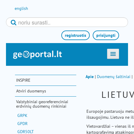
Pereiti prie turinio
english
registruotis
prisijungti
titulinis
žemėlapiai
Apie
|
Duomenų šaltiniai
|
INSPIRE
el. paslaugos
Atviri duomenys
LIETU
paieška
Valstybiniai georeferenciniai
teminės sritys
erdvinių duomenų rinkiniai
Europoje pastaruoju metu
GRPK
aktualijos
išsaugojimu. Lietuva ne iš
GPDR
metodinė informacija
Vietovardžiai – vienas iš
GDR50LT
kartografavimą atsakingos