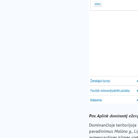
Pav. Aplink dominantį ežerą
Dominančioje teritorijoje
pavadinimus
Malūno g.
,
Li
asmenvardinės kilmės viet