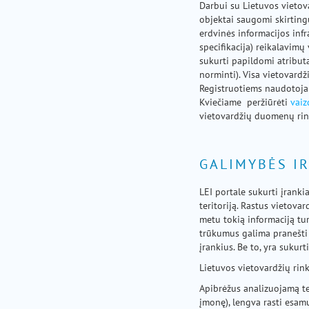
Darbui su Lietuvos vietov
objektai saugomi skirtingu
erdvinės informacijos infr
specifikacija) reikalavimų 
sukurti papildomi atribut
norminti). Visa vietovard
Registruotiems naudotojam
Kviečiame peržiūrėti
vaiz
vietovardžių duomenų rin
GALIMYBĖS IR
LEI portale sukurti įranki
teritoriją. Rastus vietova
metu tokią informaciją tur
trūkumus galima pranešti 
įrankius. Be to, yra sukur
Lietuvos vietovardžių rink
Apibrėžus analizuojamą ter
įmonę), lengva rasti esamu