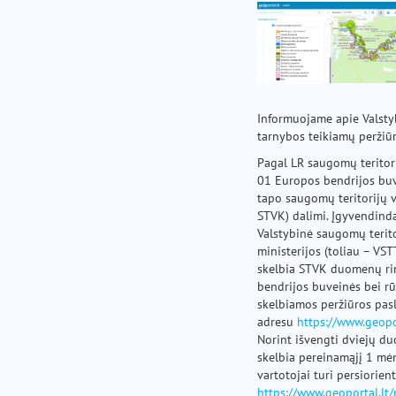
Informuojame apie Valsty
tarnybos teikiamų peržiū
Pagal LR saugomų teritor
01 Europos bendrijos buv
tapo saugomų teritorijų v
STVK) dalimi. Įgyvendind
Valstybinė saugomų terito
ministerijos (toliau – VS
skelbia STVK duomenų rink
bendrijos buveinės bei r
skelbiamos peržiūros pas
adresu
https://www.geopo
Norint išvengti dviejų du
skelbia pereinamąjį 1 mėn.
vartotojai turi persiorien
https://www.geoportal.lt