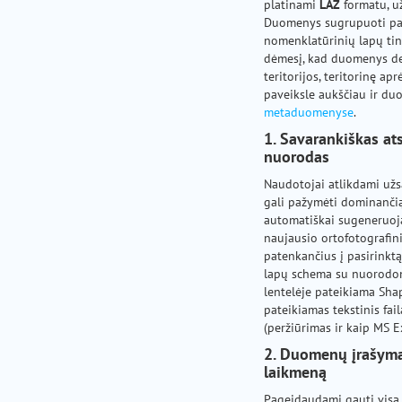
platinami
LAZ
formatu, 
Duomenys sugrupuoti pa
nomenklatūrinių lapų tin
dėmesį, kad duomenys de
teritorijos, teritorinę apr
paveiksle aukščiau ir du
metaduomenyse
.
1. Savarankiškas at
nuorodas
Naudotojai atlikdami užs
gali pažymėti dominančią 
automatiškai sugeneruoj
naujausio ortofotografin
patenkančius į pasirinktą
lapų schema su nuorodom
lentelėje pateikiama Sha
pateikiamas tekstinis fa
(peržiūrimas ir kaip MS E
2. Duomenų įrašyma
laikmeną
Pageidaudami gauti visą