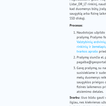
Lidar_DR_LT rinkinį, naudo
kad duomenys būtų įrašyt
saugyklą arba fizinę laik
SSD diską).
Procesas
:
Naudotojas užpildo 
prašymą. Prašymo f
Valstybinių erdvin
rinkinių ir žemėlap
tvarkos aprašo
pried
Prašymą siunčia el. 
pagalba@geoportal.
Gavę prašymą, su n
susisiekiame ir sude
metų duomenys reik
saugyklos prieigos 
fizinės laikmenos pr
atsiėmimo detales.
Svarbu
: šiuo būdu gauti
ilgiau, nes kiekvienas u