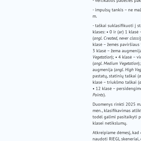
- vertikalios padėties pak
- impulsų tankis – ne maž
m.
- taškai suklasifikuoti į 
klases: • 0 ir (ar) 1 klasė
(
angl. Created, never classi
klasė – žemės paviršiaus 
3 klasė – žema augmenija
Vegetation
); • 4 klasė – 
(
angl. Medium Vegetation
)
augmenija (
angl. High Veg
pastatų, statinių taškai (
a
klasė – triukšmo taškai (
a
• 12 klasė – persidengimo
Points
).
Duomenys rinkti 2025 m.
mėn., klasifikavimas atli
todėl galimi pasitaikyti 
klasei netikslumų.
Atkreipiame dėmesį, kad
naudoti RIEGL skeneriai, d