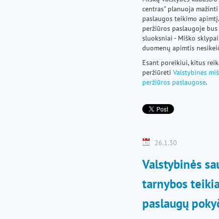
centras" planuoja mažinti
paslaugos teikimo apimtį.
peržiūros paslaugoje bu
sluoksniai - Miško sklypai
duomenų apimtis nesikeič
Esant poreikiui, kitus rei
peržiūrėti
Valstybinės mi
peržiūros paslaugose
.
26.1.30
Valstybinės sa
tarnybos teiki
paslaugų pokyč