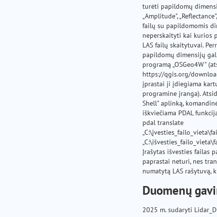
turėti papildomų dimensij
„Amplitude", „Reflectance"
failų su papildomomis di
neperskaityti kai kurios
LAS failų skaitytuvai. Per
papildomų dimensijų ga
programą „OSGeo4W" (at
https://qgis.org/downloa
įprastai ji įdiegiama kart
programine įranga). Ats
Shell" aplinką, komandinė
iškviečiama PDAL funkcija
pdal translate
„C:\įvesties_failo_vieta\f
„C:\išvesties_failo_vieta\
Įrašytas išvesties failas
paprastai neturi, nes tra
numatytą LAS rašytuvą, ku
Duomenų gavi
2025 m. sudaryti Lidar_