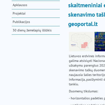
pagalba
skaitmeniniai e
Apklausos
skenavimo taš
Projektai
Publikacijos
geoportal.lt
30 dienų žemėlapių iššūkis
Lietuvos erdvinės informa
galima atsisiųsti Nacion
užsakymu parengtus 2025
skenavimo taškų duomeni
naujausia šalies teritori
informacija, pasižyminti 
tankiu.
Duomenų tikslumas:
- horizontalios padėties 