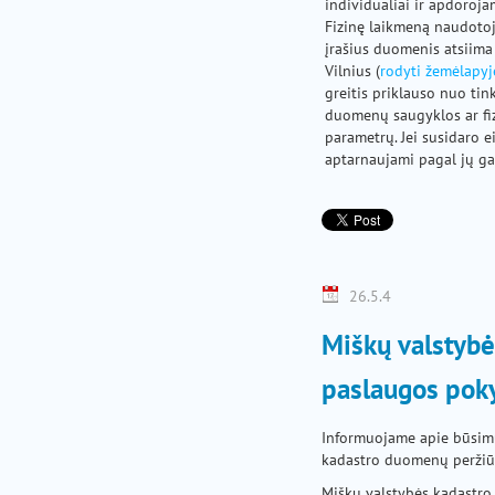
individualiai ir apdoroj
Fizinę laikmeną naudotoja
įrašius duomenis atsiima 
Vilnius (
rodyti žemėlapyj
greitis priklauso nuo tin
duomenų saugyklos ar fi
parametrų. Jei susidaro e
aptarnaujami pagal jų ga
26.5.4
Miškų valstybė
paslaugos poky
Informuojame apie būsim
kadastro duomenų peržiū
Miškų valstybės kadastro 