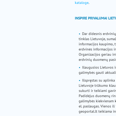
kataloge
.
INSPIRE PRIVALUMAI LIET
Dar didesnis erdvini
tinklas Lietuvoje, sum
informacijos kaupimo, 
erdvinės informacijos in
Organizacijos geriau in
erdvinių duomenų pasi
Išaugusios Lietuvos i
galimybės gauti aktuali
Išspręstas su aplink
Lietuvoje trūkumo klau
sukurti ir teikiami ga
Padidėjus duomenų rink
galimybės kiekvienam k
el. paslaugas. Vienos i
geoportal.lt teikiama in