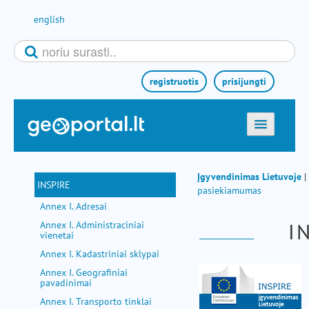
Pereiti prie turinio
english
registruotis
prisijungti
titulinis
žemėlapiai
Įgyvendinimas Lietuvoje
|
INSPIRE
pasiekiamumas
el. paslaugos
Annex I. Adresai
paieška
I
Annex I. Administraciniai
vienetai
teminės sritys
Annex I. Kadastriniai sklypai
aktualijos
Annex I. Geografiniai
pavadinimai
metodinė informacija
Annex I. Transporto tinklai