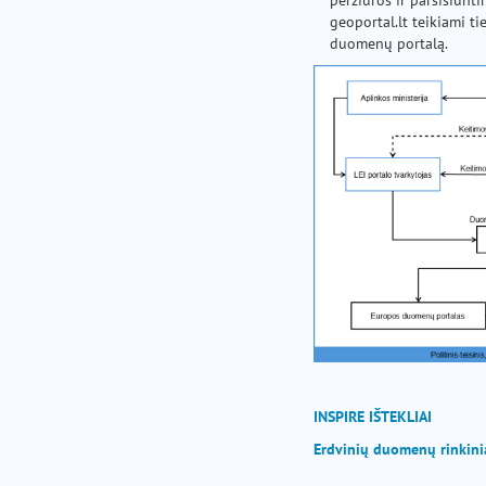
peržiūros ir parsisiunti
geoportal.lt teikiami ti
duomenų portalą.
INSPIRE IŠTEKLIAI
Erdvinių duomenų rinkinia