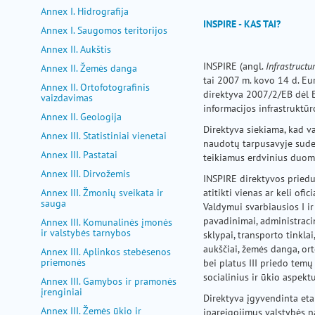
pagalba
Annex I. Hidrografija
INSPIRE -
KAS TAI?
Annex I. Saugomos teritorijos
Annex II. Aukštis
INSPIRE (angl.
Infrastructu
Annex II. Žemės danga
tai 2007 m. kovo 14 d. Eu
Annex II. Ortofotografinis
direktyva 2007/2/EB dėl 
vaizdavimas
informacijos infrastruktūr
Annex II. Geologija
Direktyva siekiama, kad val
Annex III. Statistiniai vienetai
naudotų tarpusavyje suder
Annex III. Pastatai
teikiamus erdvinius duome
Annex III. Dirvožemis
INSPIRE direktyvos priedu
Annex III. Žmonių sveikata ir
atitikti vienas ar keli ofi
sauga
Valdymui svarbiausios I ir
pavadinimai, administracin
Annex III. Komunalinės įmonės
ir valstybės tarnybos
sklypai, transporto tinklai
aukščiai, žemės danga, ort
Annex III. Aplinkos stebėsenos
priemonės
bei platus III priedo temų
socialinius ir ūkio aspektu
Annex III. Gamybos ir pramonės
įrenginiai
Direktyva įgyvendinta eta
Annex III. Žemės ūkio ir
įpareigojimus valstybės na