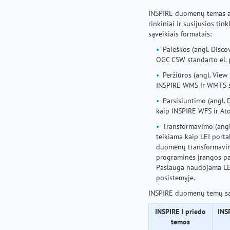
INSPIRE duomenų temas a
rinkiniai ir susijusios tin
sąveikiais formatais:
Paieškos (angl. Disco
OGC CSW standarto el. 
Peržiūros (angl. View
INSPIRE WMS ir WMTS s
Parsisiuntimo (angl. 
kaip INSPIRE WFS ir At
Transformavimo (angl
teikiama kaip LEI porta
duomenų transformavim
programinės įrangos pa
Paslauga naudojama LEI
posistemyje.
INSPIRE duomenų temų są
INSPIRE I priedo
INS
temos