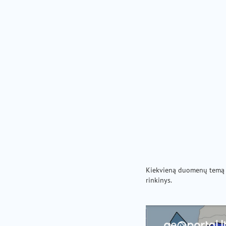
Kiekvieną duomenų temą 
rinkinys.