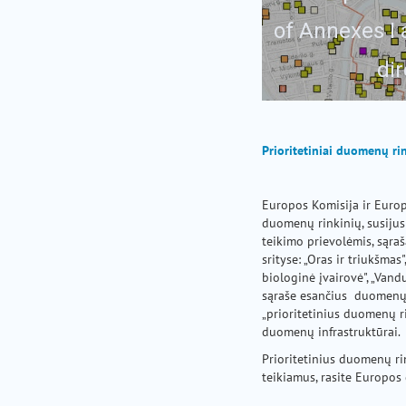
Prioritetiniai duomenų rin
Europos Komisija ir Euro
duomenų rinkinių, susijus
teikimo prievolėmis, sąraš
srityse: „Oras ir triukšmas"
biologinė įvairovė", „Vandu
sąraše esančius duomenų 
„prioritetinius duomenų r
duomenų infrastruktūrai.
Prioritetinius duomenų rin
teikiamus, rasite Europos