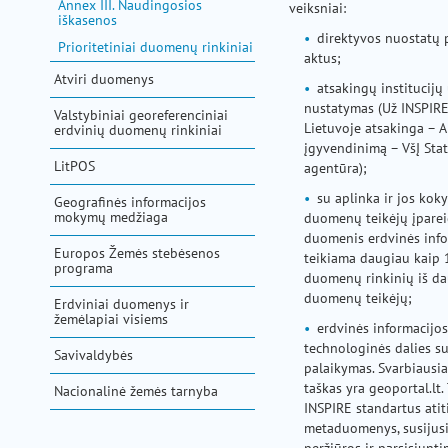
Annex III. Naudingosios
veiksniai:
iškasenos
direktyvos nuostatų p
Prioritetiniai duomenų rinkiniai
aktus;
Atviri duomenys
atsakingų institucijų
nustatymas (Už INSPIR
Valstybiniai georeferenciniai
Lietuvoje atsakinga – A
erdvinių duomenų rinkiniai
įgyvendinimą – VšĮ Sta
LitPOS
agentūra);
su aplinka ir jos kok
Geografinės informacijos
mokymų medžiaga
duomenų teikėjų įparei
duomenis erdvinės infor
Europos Žemės stebėsenos
teikiama daugiau kaip 
programa
duomenų rinkinių iš da
duomenų teikėjų;
Erdviniai duomenys ir
žemėlapiai visiems
erdvinės informacijos
technologinės dalies su
Savivaldybės
palaikymas. Svarbiausia
taškas yra geoportal.lt.
Nacionalinė žemės tarnyba
INSPIRE standartus atit
metaduomenys, susijus