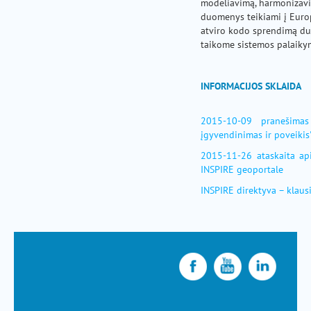
modeliavimą, harmonizavim
duomenys teikiami į Euro
atviro kodo sprendimą du
taikome sistemos palaiky
INFORMACIJOS SKLAIDA
2015-10-09 pranešimas
įgyvendinimas ir poveikis
2015-11-26 ataskaita api
INSPIRE geoportale
INSPIRE direktyva – klaus