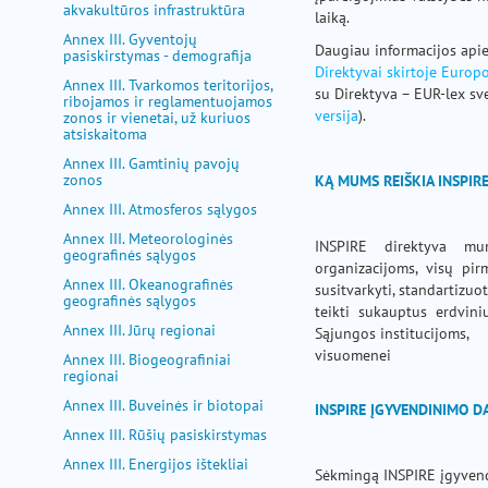
akvakultūros infrastruktūra
laiką.
Annex III. Gyventojų
Daugiau informacijos apie
pasiskirstymas - demografija
Direktyvai skirtoje Europ
Annex III. Tvarkomos teritorijos,
su Direktyva – EUR-lex sve
ribojamos ir reglamentuojamos
versija
).
zonos ir vienetai, už kuriuos
atsiskaitoma
Annex III. Gamtinių pavojų
zonos
KĄ MUMS REIŠKIA INSPIR
Annex III. Atmosferos sąlygos
Annex III. Meteorologinės
INSPIRE direktyva m
geografinės sąlygos
organizacijoms, visų pirm
Annex III. Okeanografinės
susitvarkyti, standartiz
geografinės sąlygos
teikti sukauptus erdv
Annex III. Jūrų regionai
Sąjungos institucijo
visuomenei
Annex III. Biogeografiniai
regionai
Annex III. Buveinės ir biotopai
INSPIRE ĮGYVENDINIMO D
Annex III. Rūšių pasiskirstymas
Annex III. Energijos ištekliai
Sėkmingą INSPIRE įgyvend