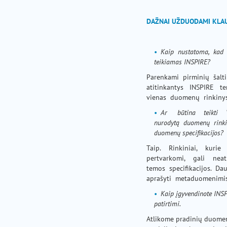
DAŽNAI UŽDUODAMI KLA
Kaip nustatoma, kad 
teikiamas INSPIRE?
Parenkami pirminių šalt
atitinkantys INSPIRE te
vienas duomenų rinkinys, t
Ar būtina teikti 
nurodytą duomenų rinkin
duomenų specifikacijos?
Taip. Rinkiniai, kur
pertvarkomi, gali neat
temos specifikacijos. D
aprašyti metaduomenimis
Kaip įgyvendinote INS
patirtimi.
Atlikome pradinių duomen