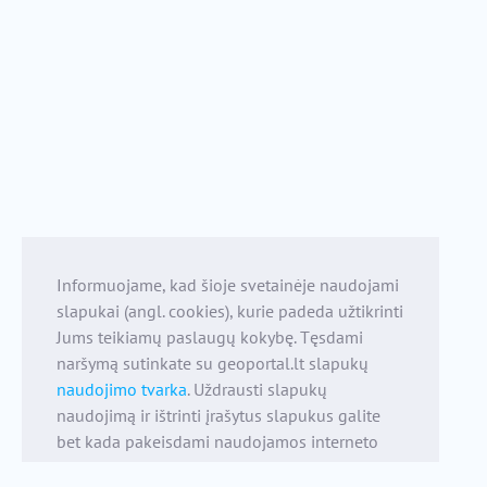
Informuojame, kad šioje svetainėje naudojami
slapukai (angl. cookies), kurie padeda užtikrinti
Jums teikiamų paslaugų kokybę. Tęsdami
naršymą sutinkate su geoportal.lt slapukų
naudojimo tvarka
. Uždrausti slapukų
naudojimą ir ištrinti įrašytus slapukus galite
bet kada pakeisdami naudojamos interneto
naršyklės nustatymus.