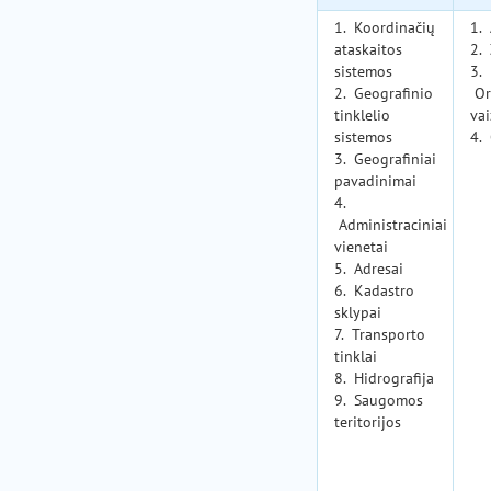
1. Koordinačių
1. 
ataskaitos
2.
sistemos
3.
2. Geografinio
Or
tinklelio
va
sistemos
4.
3. Geografiniai
pavadinimai
4.
Administraciniai
vienetai
5. Adresai
6. Kadastro
sklypai
7. Transporto
tinklai
8. Hidrografija
9. Saugomos
teritorijos