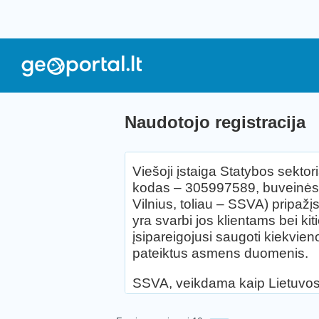
Naudotojo registracija
Viešoji įstaiga Statybos sekt
kodas – 305997589, buveinės 
Vilnius, toliau – SSVA) prip
yra svarbi jos klientams bei k
įsipareigojusi saugoti kiekvie
pateiktus asmens duomenis.
SSVA, veikdama kaip Lietuvos e
– LEI portalas, geoportal.lt) 
valdytojas, nustatantis duome