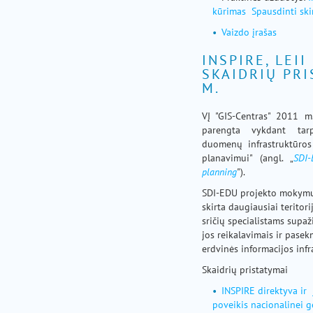
kūrimas
Spausdinti ski
Vaizdo įrašas
INSPIRE, LEII
SKAIDRIŲ PRI
M.
VĮ "GIS-Centras" 2011 
parengta vykdant tarp
duomenų infrastruktūro
planavimui" (angl. „
SDI
planning
").
SDI-EDU projekto mokymų
skirta daugiausiai teritor
sričių specialistams supaž
jos reikalavimais ir pase
erdvinės informacijos inf
Skaidrių pristatymai
INSPIRE direktyva ir 
poveikis nacionalinei g