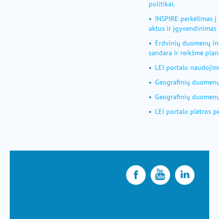
politikai.
INSPIRE perkėlimas į 
aktus ir įgyvendinimas 
Erdvinių duomenų inf
sandara ir reikšmė plan
LEI portalo naudojim
Geografinių duomenų 
Geografinių duomenų
LEI portalo plėtros p