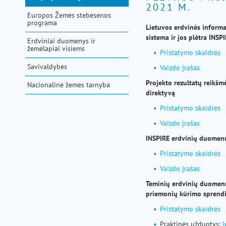
pagalba
2021 M.
Europos Žemės stebėsenos
programa
Lietuvos erdvinės informa
sistema ir jos plėtra INS
Erdviniai duomenys ir
žemėlapiai visiems
Pristatymo skaidrės
Savivaldybės
Vaizdo įrašas
Projekto rezultatų reikšm
Nacionalinė žemės tarnyba
direktyvą
Pristatymo skaidrės
Vaizdo įrašas
INSPIRE erdvinių duomen
Pristatymo skaidrės
Vaizdo įrašas
Teminių erdvinių duomen
priemonių kūrimo sprend
Pristatymo skaidrės
Praktinės užduotys:
I