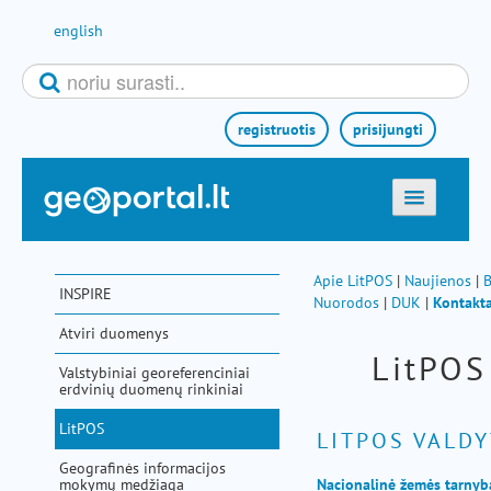
Pereiti prie turinio
english
registruotis
prisijungti
titulinis
žemėlapiai
Apie LitPOS
|
Naujienos
|
INSPIRE
Nuorodos
|
DUK
|
Kontakta
el. paslaugos
Atviri duomenys
paieška
LitPO
Valstybiniai georeferenciniai
teminės sritys
erdvinių duomenų rinkiniai
aktualijos
LitPOS
LITPOS VALD
metodinė informacija
Geografinės informacijos
mokymų medžiaga
Nacionalinė žemės tarnyba