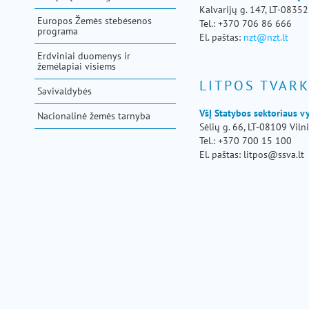
pagalba
Kalvarijų g. 147, LT-08352
Europos Žemės stebėsenos
Tel.: +370 706 86 666
programa
El. paštas:
nzt@nzt.lt
Erdviniai duomenys ir
žemėlapiai visiems
LITPOS TVAR
Savivaldybės
VšĮ Statybos sektoriaus 
Nacionalinė žemės tarnyba
Sėlių g. 66, LT-08109 Viln
Tel.: +370 700 15 100
El. paštas: litpos@ssva.lt