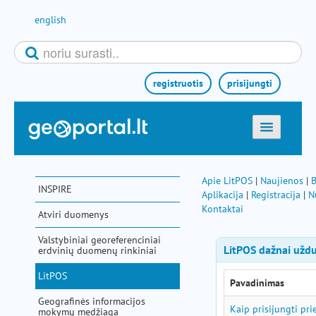
Pereiti prie turinio
english
registruotis
prisijungti
titulinis
žemėlapiai
Apie LitPOS
|
Naujienos
|
INSPIRE
Aplikacija
|
Registracija
|
N
el. paslaugos
Kontaktai
Atviri duomenys
paieška
Valstybiniai georeferenciniai
teminės sritys
erdvinių duomenų rinkiniai
aktualijos
LitPOS
Pavadinimas
metodinė informacija
Geografinės informacijos
Kaip prisijungti pr
mokymų medžiaga