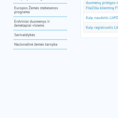
pagalba
duomenų prieigos 
Europos Žemės stebėsenos
FileZilla klientinę
programa
Kaip naudotis LitPO
Erdviniai duomenys ir
žemėlapiai visiems
Kaip registruotis Li
Savivaldybės
Nacionalinė žemės tarnyba