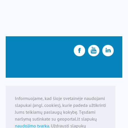
Informuojame, kad šioje svetainėje naudojami
slapukai (angl. cookies), kurie padeda užtikrinti
Jums teikiamų paslaugų kokybę. Tęsdami
naršymą sutinkate su geoportal.lt slapukų
naudojimo tvarka
. Uždrausti slapukų