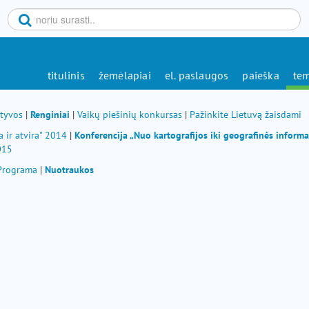
titulinis
žemėlapiai
el. paslaugos
paieška
tem
atyvos
|
Renginiai
|
Vaikų piešinių konkursas
|
Pažinkite Lietuvą žaisdami
a ir atvira" 2014
|
Konferencija „Nuo kartografijos iki geografinės inform
2015
Programa
|
Nuotraukos