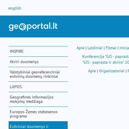
Pereiti prie turinio
english
Apie
|
Leidiniai
|
Filmai
|
Inici
INSPIRE
Konferencija "GIS - paprast
Atviri duomenys
"GIS - paprasta ir atvira" 
Apie
|
Organizatoriai
|
Valstybiniai georeferenciniai
erdvinių duomenų rinkiniai
LitPOS
Geografinės informacijos
mokymų medžiaga
Europos Žemės stebėsenos
programa
Erdviniai duomenys ir