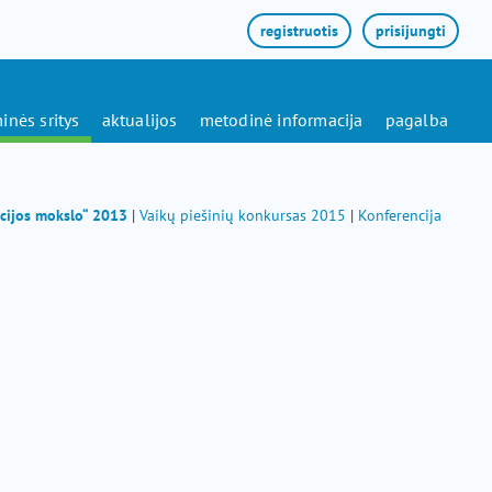
registruotis
prisijungti
inės sritys
aktualijos
metodinė informacija
pagalba
acijos mokslo“ 2013
|
Vaikų piešinių konkursas 2015
|
Konferencija