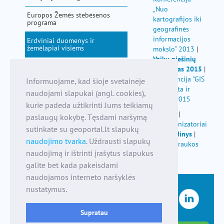
pagalba
„Nuo
Europos Žemės stebėsenos
kartografijos iki
programa
geografinės
informacijos
Erdviniai duomenys ir
žemėlapiai visiems
mokslo“ 2013
|
Vaikų piešinių
Savivaldybės
konkursas 2015
|
Konferencija "GIS
Informuojame, kad šioje svetainėje
Nacionalinė žemės tarnyba
- paprasta ir
naudojami slapukai (angl. cookies),
atvira" 2015
kurie padeda užtikrinti Jums teikiamų
Apie
|
paslaugų kokybę. Tęsdami naršymą
Organizatoriai
sutinkate su geoportal.lt slapukų
|
Leidinys
|
naudojimo tvarka
. Uždrausti slapukų
Nuotraukos
naudojimą ir ištrinti įrašytus slapukus
galite bet kada pakeisdami
naudojamos interneto naršyklės
nustatymus.
Supratau