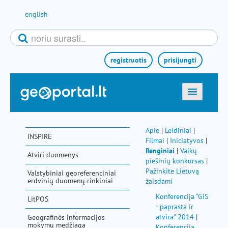
Pereiti prie turinio
english
registruotis
prisijungti
titulinis
žemėlapiai
Apie
|
Leidiniai
|
INSPIRE
Filmai
|
Iniciatyvos
|
el. paslaugos
Renginiai
|
Vaikų
Atviri duomenys
piešinių konkursas
|
paieška
Pažinkite Lietuvą
Valstybiniai georeferenciniai
teminės sritys
erdvinių duomenų rinkiniai
žaisdami
Konferencija "GIS
aktualijos
LitPOS
- paprasta ir
metodinė informacija
atvira" 2014
|
Geografinės informacijos
mokymų medžiaga
Konferencija