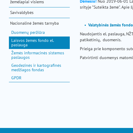
Dėmesio!
Nuo 2019-06-01 Lais
žemėlapiai visiems
srityje "Suteikta žemė". Apie
Savivaldybės
Nacionalinė žemės tarnyba
Valstybinės žemės fond
Duomenų peržiūra
Naudojantis el. paslauga, NŽT
patikėtinių, duomenis.
Laisvos žemės fondo el.
paslauga
Prieiga prie komponento sut
Žemės informacinės sistemos
paslaugos
Patvirtinti duomenys matomi 
Geodezinės ir kartografinės
medžiagos fondas
GPDR