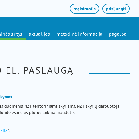
registruotis
prisijungti
inės sritys
aktualijos
metodinė informacija
pagalba
 EL. PASLAUGĄ
arkymas
mės duomenis NŽT teritoriniams skyriams. NŽT skyrių darbuotojai
fonde esančius plotus laikinai naudotis.
blic
).