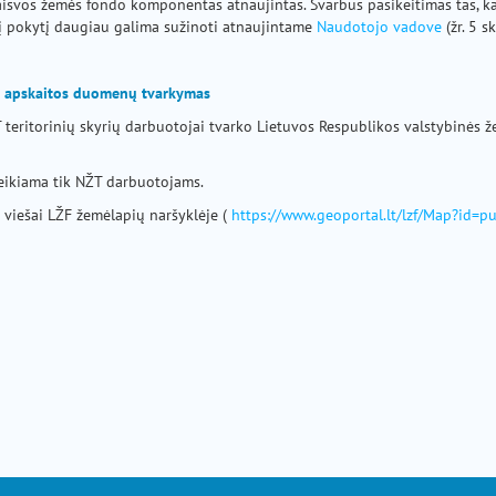
vos žemės fondo komponentas atnaujintas. Svarbus pasikeitimas tas, ka
 šį pokytį daugiau galima sužinoti atnaujintame
Naudotojo vadove
(žr. 5 s
o apskaitos duomenų tvarkymas
 teritorinių skyrių darbuotojai tvarko Lietuvos Respublikos valstybinės ž
eikiama tik NŽT darbuotojams.
viešai LŽF žemėlapių naršyklėje (
https://www.geoportal.lt/lzf/Map?id=pu