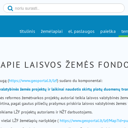
titulinis
žemėlapiai
el. paslaugos
paieška
tem
APIE LAISVOS ŽEMĖS FONDO
augą (
https://www.geoportal.lt/lzf
) sudaro du komponentai:
valstybinės žemės projektų ir laikinai naudotis skirtų plotų duomenų tv
mės reformos žemėtvarkos projektų autoriai teikia laisvos valstybinės že
rtina, pagal gautus piliečių prašymus priskiria laisvos valstybinės žemės 
eikiama LŽF projektų autoriams ir NŽT darbuotojams.
viešai LŽF žemėlapių naršyklėje (
https://www.geoportal.lt/lzf/Map?id=pu