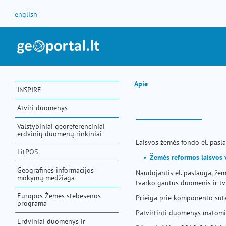
Pereiti prie turinio
english
Apie
INSPIRE
Atviri duomenys
Valstybiniai georeferenciniai
erdvinių duomenų rinkiniai
Laisvos žemės fondo el. pasl
LitPOS
Žemės reformos laisvos 
Geografinės informacijos
Naudojantis el. paslauga, že
mokymų medžiaga
tvarko gautus duomenis ir tvi
Europos Žemės stebėsenos
Prieiga prie komponento sut
programa
Patvirtinti duomenys matomi 
Erdviniai duomenys ir