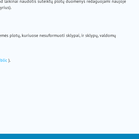
d laikinai naudotis suteiktų plotų duomenys redaguojami naujoje
kyrius).
emės plotų, kuriuose nesuformuoti sklypai, ir sklypų, valdomų
blic
).