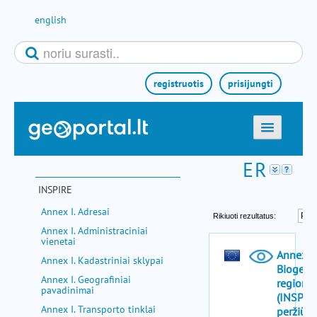
Pereiti prie turinio
english
registruotis
prisijungti
titulinis
žemėlapiai
INSPIRE
el. paslaugos
Annex I. Adresai
paieška
Annex I. Administraciniai
vienetai
teminės sritys
Annex I. Kadastriniai sklypai
aktualijos
Annex I. Geografiniai
pavadinimai
metodinė informacija
Annex I. Transporto tinklai