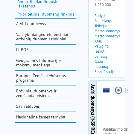
Annex III. Naudingosios
iškasenos
Prioritetiniai duomenų rinkiniai
Atviri duomenys
Valstybiniai georeferenciniai
erdvinių duomenų rinkiniai
LitPOS
Geografinės informacijos
mokymų medžiaga
Europos Žemės stebėsenos
programa
Erdviniai duomenys ir
žemėlapiai visiems
Savivaldybės
Nacionalinė žemės tarnyba