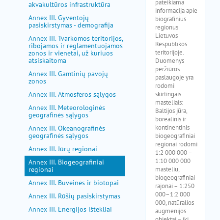
akvakultūros infrastruktūra
Annex III. Gyventojų
pasiskirstymas - demografija
Annex III. Tvarkomos teritorijos,
ribojamos ir reglamentuojamos
zonos ir vienetai, už kuriuos
atsiskaitoma
Annex III. Gamtinių pavojų
zonos
Annex III. Atmosferos sąlygos
Annex III. Meteorologinės
geografinės sąlygos
Annex III. Okeanografinės
geografinės sąlygos
Annex III. Jūrų regionai
Annex III. Biogeografiniai
regionai
Annex III. Buveinės ir biotopai
Annex III. Rūšių pasiskirstymas
Annex III. Energijos ištekliai