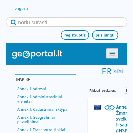
Pereiti prie turinio
english
registruotis
prisijungti
titulinis
žemėlapiai
INSPIRE
el. paslaugos
Annex I. Adresai
paieška
Annex I. Administraciniai
vienetai
teminės sritys
Annex I. Kadastriniai sklypai
aktualijos
Annex I. Geografiniai
pavadinimai
metodinė informacija
Annex I. Transporto tinklai