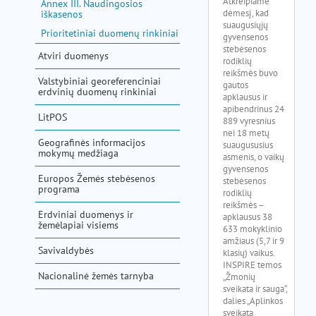
Annex III. Naudingosios
iškasenos
Prioritetiniai duomenų rinkiniai
Atviri duomenys
Valstybiniai georeferenciniai
erdvinių duomenų rinkiniai
LitPOS
Geografinės informacijos
mokymų medžiaga
Europos Žemės stebėsenos
programa
Erdviniai duomenys ir
žemėlapiai visiems
Savivaldybės
Nacionalinė žemės tarnyba