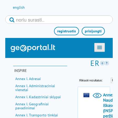
Pereiti prie turinio
english
registruotis
prisijungti
titulinis
žemėlapiai
INSPIRE
el. paslaugos
Annex I. Adresai
paieška
Annex I. Administraciniai
vienetai
teminės sritys
Annex I. Kadastriniai sklypai
aktualijos
Annex I. Geografiniai
pavadinimai
metodinė informacija
Annex I. Transporto tinklai