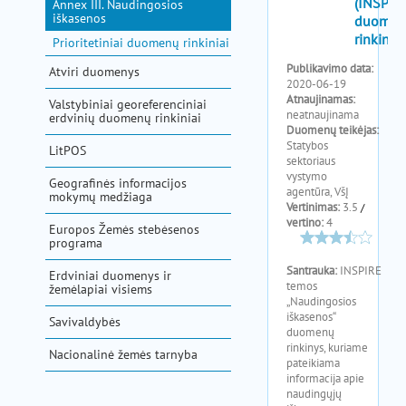
Annex III. Naudingosios
iškasenos
Prioritetiniai duomenų rinkiniai
Atviri duomenys
Valstybiniai georeferenciniai
erdvinių duomenų rinkiniai
LitPOS
Geografinės informacijos
mokymų medžiaga
Europos Žemės stebėsenos
programa
Erdviniai duomenys ir
žemėlapiai visiems
Savivaldybės
Nacionalinė žemės tarnyba