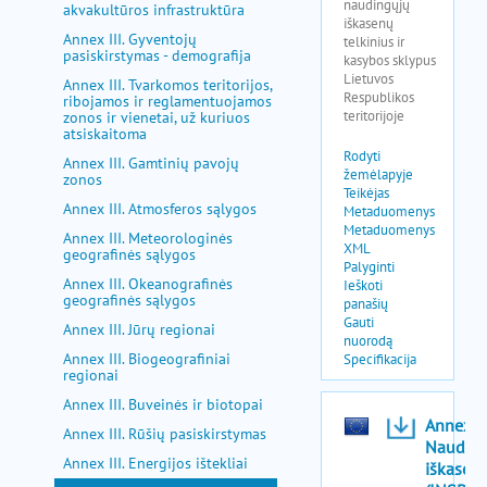
akvakultūros infrastruktūra
Annex III. Gyventojų
pasiskirstymas - demografija
Annex III. Tvarkomos teritorijos,
ribojamos ir reglamentuojamos
zonos ir vienetai, už kuriuos
atsiskaitoma
Annex III. Gamtinių pavojų
zonos
Annex III. Atmosferos sąlygos
Annex III. Meteorologinės
geografinės sąlygos
Annex III. Okeanografinės
geografinės sąlygos
Annex III. Jūrų regionai
Annex III. Biogeografiniai
regionai
Annex III. Buveinės ir biotopai
Annex III. Rūšių pasiskirstymas
Annex III. Energijos ištekliai