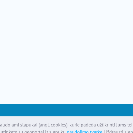
audojami slapukai (angl. cookies), kurie padeda užtikrinti Jums te
utinkate su geoportal.lt slapukų
naudojimo tvarka
. Uždrausti sla