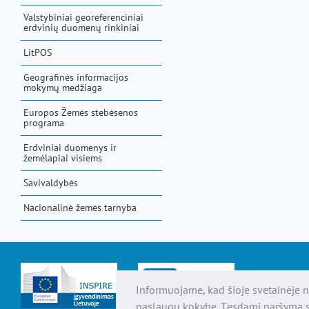
Valstybiniai georeferenciniai
erdvinių duomenų rinkiniai
LitPOS
Geografinės informacijos
mokymų medžiaga
Europos Žemės stebėsenos
programa
Erdviniai duomenys ir
žemėlapiai visiems
Savivaldybės
Nacionalinė žemės tarnyba
Informuojame, kad šioje svetainėje n
paslaugų kokybę. Tęsdami naršymą s