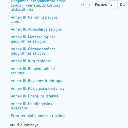
ribojamos ir reglamentuojamos
zonos ir vienetai, už kuriuos
atsiskaitoma
Annex III. Gamtinių pavojų
zonos
Annex III. Atmosferos sąlygos
Annex III. Meteorologinės
geografinės sąlygos
Annex III. Okeanografinės
geografinės sąlygos
Annex III. Jūrų regionai
Annex III. Biogeografiniai
regionai
Annex III. Buveinės ir biotopai
Annex III. Rūšių pasiskirstymas
Annex III. Energijos ištekliai
Annex III. Naudingosios
iškasenos
Prioritetiniai duomenų rinkiniai
Atviri duomenys