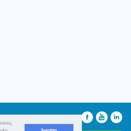
ikiamų
pukų
Supratau