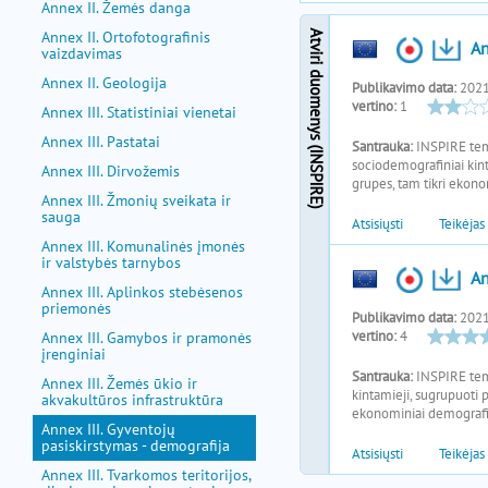
Annex II. Žemės danga
Annex II. Ortofotografinis
vaizdavimas
Annex II. Geologija
Annex III. Statistiniai vienetai
Annex III. Pastatai
Annex III. Dirvožemis
Annex III. Žmonių sveikata ir
sauga
Annex III. Komunalinės įmonės
ir valstybės tarnybos
Annex III. Aplinkos stebėsenos
priemonės
Annex III. Gamybos ir pramonės
įrenginiai
Annex III. Žemės ūkio ir
akvakultūros infrastruktūra
Annex III. Gyventojų
pasiskirstymas - demografija
Annex III. Tvarkomos teritorijos,