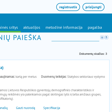
registruotis
prisijungti
inės sritys
aktualijos
metodinė informacija
pagalba