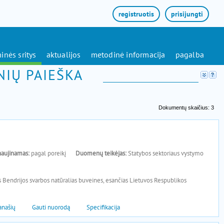
registruotis
prisijungti
inės sritys
aktualijos
metodinė informacija
pagalba