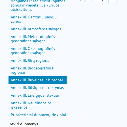
ribojamos ir reglamentuojamos
zonos ir vienetai, už kuriuos
atsiskaitoma
Annex III. Gamtinių pavojų
zonos
Annex III. Atmosferos sąlygos
Annex III. Meteorologinės
geografinės sąlygos
Annex III. Okeanografinės
geografinės sąlygos
Annex III. Jūrų regionai
Annex III. Biogeografiniai
regionai
Annex III. Buveinės ir biotopai
Annex III. Rūšių pasiskirstymas
Annex III. Energijos ištekliai
Annex III. Naudingosios
iškasenos
Prioritetiniai duomenų rinkiniai
Atviri duomenys