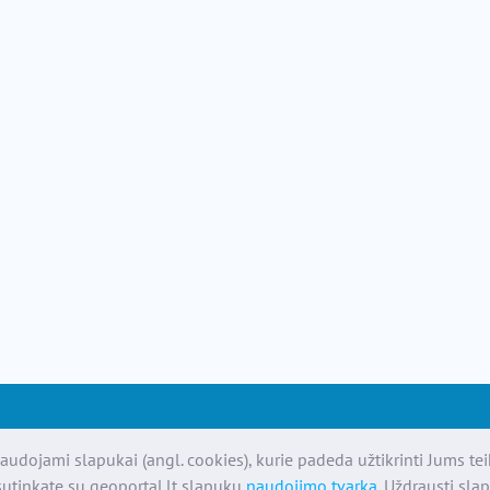
audojami slapukai (angl. cookies), kurie padeda užtikrinti Jums te
utinkate su geoportal.lt slapukų
naudojimo tvarka
. Uždrausti sla