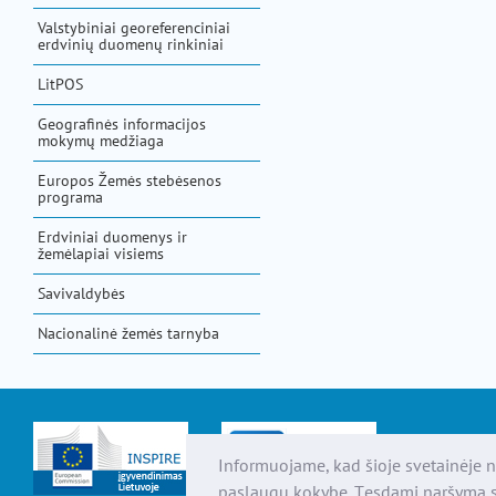
Valstybiniai georeferenciniai
erdvinių duomenų rinkiniai
LitPOS
Geografinės informacijos
mokymų medžiaga
Europos Žemės stebėsenos
programa
Erdviniai duomenys ir
žemėlapiai visiems
Savivaldybės
Nacionalinė žemės tarnyba
Informuojame, kad šioje svetainėje n
paslaugų kokybę. Tęsdami naršymą s