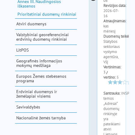
Annex III. Naudingosios
iškasenos
Prioritetiniai duomenų rinkiniai
Atviri duomenys
Valstybiniai georeferenciniai
erdvinių duomenų rinkiniai
LitPOS
Geografinės informacijos
mokymų medžiaga
Europos Žemės stebėsenos
programa
Erdviniai duomenys ir
žemėlapiai visiems
Savivaldybės
Nacionalinė žemės tarnyba