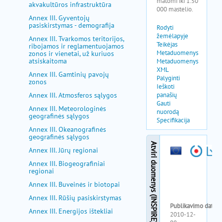
akvakultūros infrastruktūra
Annex III. Gyventojų
pasiskirstymas - demografija
Annex III. Tvarkomos teritorijos,
ribojamos ir reglamentuojamos
zonos ir vienetai, už kuriuos
atsiskaitoma
Annex III. Gamtinių pavojų
zonos
Annex III. Atmosferos sąlygos
Annex III. Meteorologinės
geografinės sąlygos
Annex III. Okeanografinės
geografinės sąlygos
Annex III. Jūrų regionai
Annex III. Biogeografiniai
regionai
Annex III. Buveinės ir biotopai
Annex III. Rūšių pasiskirstymas
Annex III. Energijos ištekliai