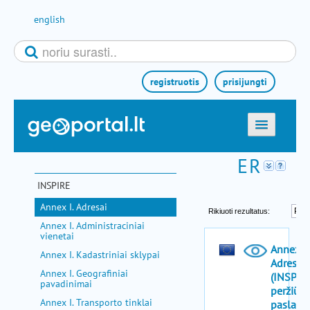
Pereiti prie turinio
english
registruotis
prisijungti
titulinis
žemėlapiai
INSPIRE
el. paslaugos
Annex I. Adresai
paieška
Annex I. Administraciniai
vienetai
teminės sritys
Annex I. Kadastriniai sklypai
aktualijos
Annex I. Geografiniai
pavadinimai
metodinė informacija
Annex I. Transporto tinklai