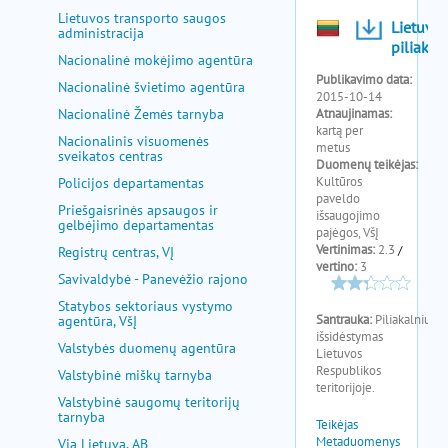
Lietuvos transporto saugos
administracija
Nacionalinė mokėjimo agentūra
Nacionalinė švietimo agentūra
Nacionalinė Žemės tarnyba
Nacionalinis visuomenės
sveikatos centras
Policijos departamentas
Priešgaisrinės apsaugos ir
gelbėjimo departamentas
Registrų centras, VĮ
Savivaldybė - Panevėžio rajono
Statybos sektoriaus vystymo
agentūra, VšĮ
Valstybės duomenų agentūra
Valstybinė miškų tarnyba
Valstybinė saugomų teritorijų
tarnyba
Via Lietuva, AB