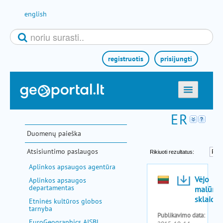
Pereiti prie turinio
english
registruotis
prisijungti
titulinis
žemėlapiai
Duomenų paieška
el. paslaugos
Atsisiuntimo paslaugos
paieška
Aplinkos apsaugos agentūra
teminės sritys
Aplinkos apsaugos
departamentas
aktualijos
Etninės kultūros globos
tarnyba
metodinė informacija
EuroGeographics AISBL