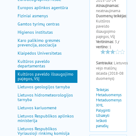
pagalba
Europos aplinkos agentūra
Fiziniai asmenys
Gamtos tyrimų centras
Higienos institutas
Karo palikimo grėsmės
prevencija, asociacija
Klaipėdos Universitetas
Kultūros paveldo
departamentas
Kultūros paveldo išsaugojimo
pajėgos, VšĮ
Lietuvos geologijos tarnyba
Lietuvos hidrometeorologijos
tarnyba
Lietuvos kariuomenė
Lietuvos Respublikos aplinkos
ministerija
Lietuvos Respublikos
Vyriausioji rinkimų komisija