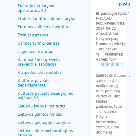
pagalba
Energijos skirstymo
operatorius, AB
Etninės kultūros globos taryba
Europos aplinkos agentūra
Fiziniai asmenys
Gamtos tyrimų centras
Higienos institutas
Karo palikimo grėsmės
prevencija, asociacija
Klaipėdos universitetas
Kultūros paveldo
departamentas
Kultūros paveldo išsaugojimo
pajėgos, VšĮ
Lietuvių kalbos institutas
Lietuvos gamtos fondas
Lietuvos geologijos tarnyba
Lietuvos hidrometeorologijos
tarnyba