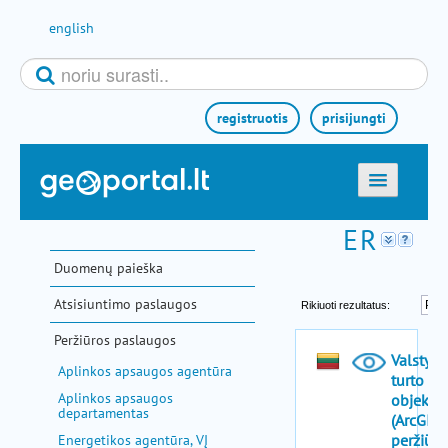
Pereiti prie turinio
english
registruotis
prisijungti
titulinis
žemėlapiai
Duomenų paieška
el. paslaugos
Atsisiuntimo paslaugos
paieška
Peržiūros paslaugos
teminės sritys
Aplinkos apsaugos agentūra
aktualijos
Aplinkos apsaugos
departamentas
metodinė informacija
Energetikos agentūra, VĮ