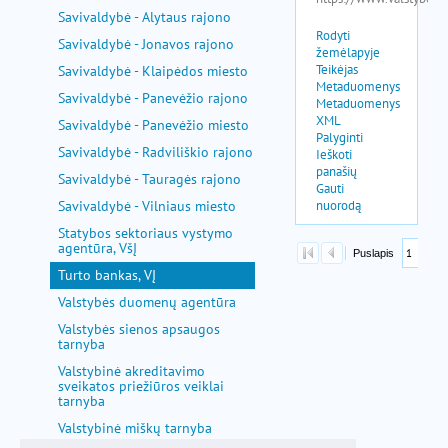
Savivaldybė - Alytaus rajono
Savivaldybė - Jonavos rajono
Savivaldybė - Klaipėdos miesto
Savivaldybė - Panevėžio rajono
Savivaldybė - Panevėžio miesto
Savivaldybė - Radviliškio rajono
Savivaldybė - Tauragės rajono
Savivaldybė - Vilniaus miesto
Statybos sektoriaus vystymo
agentūra, VšĮ
Turto bankas, VĮ
Valstybės duomenų agentūra
Valstybės sienos apsaugos
tarnyba
Valstybinė akreditavimo
sveikatos priežiūros veiklai
tarnyba
Valstybinė miškų tarnyba