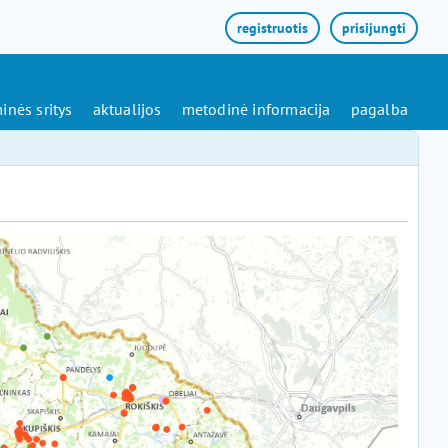
registruotis
prisijungti
inės sritys
aktualijos
metodinė informacija
pagalba