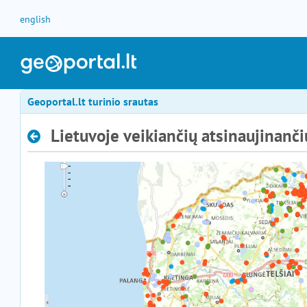
Pereiti prie turinio
english
Geoportal.lt turinio srautas
Lietuvoje veikiančių atsinaujinanči