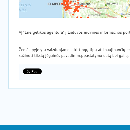
VĮ "Energetikos agentūra" į Lietuvos erdvinės informacijos por
Žemėlapyje yra vaizduojamos skirtingų tipų atsinaujinančių ener
sužinoti tikslų jėgainės pavadinimą, pastatymo datą bei galią, k