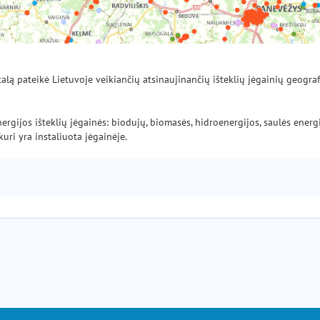
talą pateikė Lietuvoje veikiančių atsinaujinančių išteklių jėgainių geogra
gijos išteklių jėgainės: biodujų, biomasės, hidroenergijos, saulės energi
uri yra instaliuota jėgainėje.