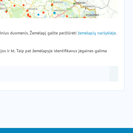
finius duomenis. Žemėlapį galite peržiūrėti
žemėlapių naršyklėje
.
jos ir kt. Taip pat žemėlapyje identifikavus jėgaines galima