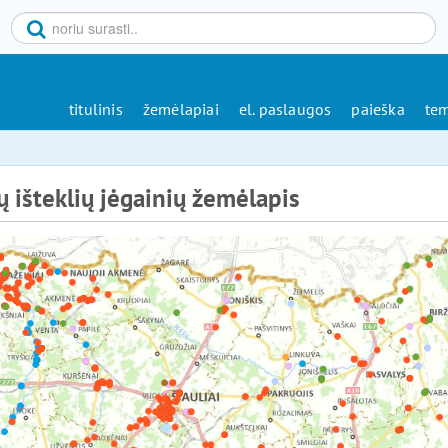
titulinis
žemėlapiai
el. paslaugos
paieška
tem
ų išteklių jėgainių žemėlapis