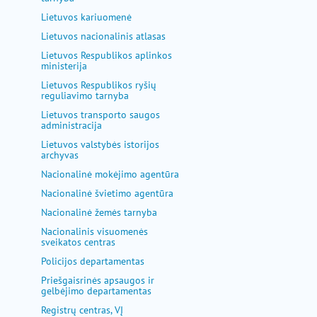
Lietuvos kariuomenė
Lietuvos nacionalinis atlasas
Lietuvos Respublikos aplinkos
ministerija
Lietuvos Respublikos ryšių
reguliavimo tarnyba
Lietuvos transporto saugos
administracija
Lietuvos valstybės istorijos
archyvas
Nacionalinė mokėjimo agentūra
Nacionalinė švietimo agentūra
Nacionalinė žemės tarnyba
Nacionalinis visuomenės
sveikatos centras
Policijos departamentas
Priešgaisrinės apsaugos ir
gelbėjimo departamentas
Registrų centras, VĮ