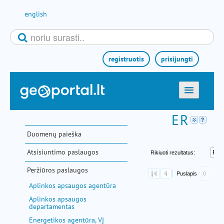
Pereiti prie turinio
english
registruotis
prisijungti
titulinis
žemėlapiai
Duomenų paieška
el. paslaugos
Atsisiuntimo paslaugos
paieška
Peržiūros paslaugos
teminės sritys
Aplinkos apsaugos agentūra
aktualijos
Aplinkos apsaugos
departamentas
metodinė informacija
Energetikos agentūra, VĮ