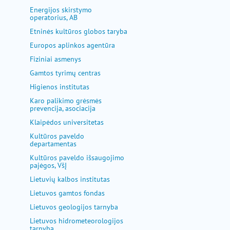
pagalba
Energijos skirstymo
operatorius, AB
Etninės kultūros globos taryba
Europos aplinkos agentūra
Fiziniai asmenys
Gamtos tyrimų centras
Higienos institutas
Karo palikimo grėsmės
prevencija, asociacija
Klaipėdos universitetas
Kultūros paveldo
departamentas
Kultūros paveldo išsaugojimo
pajėgos, VšĮ
Lietuvių kalbos institutas
Lietuvos gamtos fondas
Lietuvos geologijos tarnyba
Lietuvos hidrometeorologijos
tarnyba