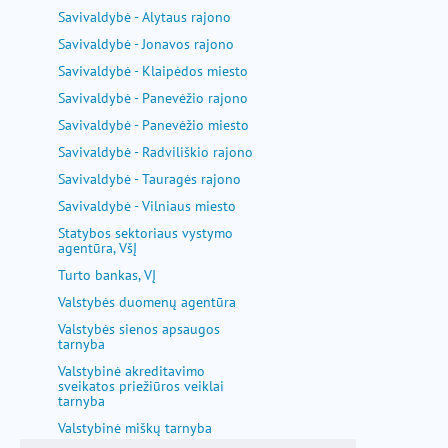
Savivaldybė - Alytaus rajono
Savivaldybė - Jonavos rajono
Savivaldybė - Klaipėdos miesto
Savivaldybė - Panevėžio rajono
Savivaldybė - Panevėžio miesto
Savivaldybė - Radviliškio rajono
Savivaldybė - Tauragės rajono
Savivaldybė - Vilniaus miesto
Statybos sektoriaus vystymo
agentūra, VšĮ
Turto bankas, VĮ
Valstybės duomenų agentūra
Valstybės sienos apsaugos
tarnyba
Valstybinė akreditavimo
sveikatos priežiūros veiklai
tarnyba
Valstybinė miškų tarnyba