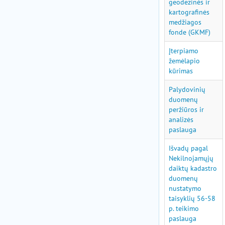
geodezinės ir
kartografinės
medžiagos
fonde (GKMF)
Įterpiamo
žemėlapio
kūrimas
Palydovinių
duomenų
peržiūros ir
analizės
paslauga
Išvadų pagal
Nekilnojamųjų
daiktų kadastro
duomenų
nustatymo
taisyklių 56-58
p. teikimo
paslauga