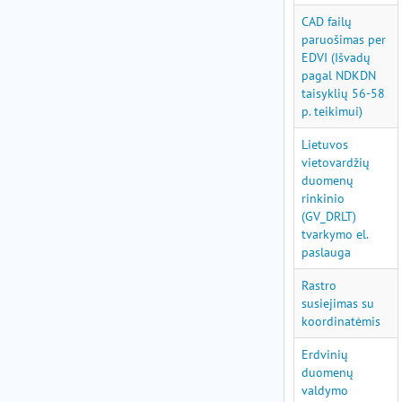
CAD failų
paruošimas per
EDVI (Išvadų
pagal NDKDN
taisyklių 56-58
p. teikimui)
Lietuvos
vietovardžių
duomenų
rinkinio
(GV_DRLT)
tvarkymo el.
paslauga
Rastro
susiejimas su
koordinatėmis
Erdvinių
duomenų
valdymo