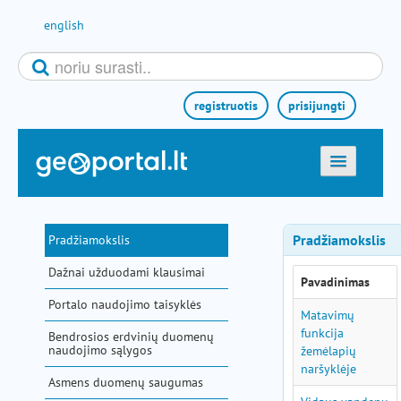
Pereiti prie turinio
english
registruotis
prisijungti
titulinis
žemėlapiai
Pradžiamokslis
Pradžiamokslis
el. paslaugos
Dažnai užduodami klausimai
Pavadinimas
paieška
Portalo naudojimo taisyklės
teminės sritys
Matavimų
funkcija
Bendrosios erdvinių duomenų
aktualijos
naudojimo sąlygos
žemėlapių
naršyklėje
metodinė informacija
Asmens duomenų saugumas
pagalba