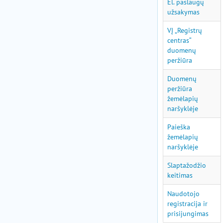
El. paslaugų
užsakymas
VĮ „Registrų
centras“
duomenų
peržiūra
Duomenų
peržiūra
žemėlapių
naršyklėje
Paieška
žemėlapių
naršyklėje
Slaptažodžio
keitimas
Naudotojo
registracija ir
prisijungimas