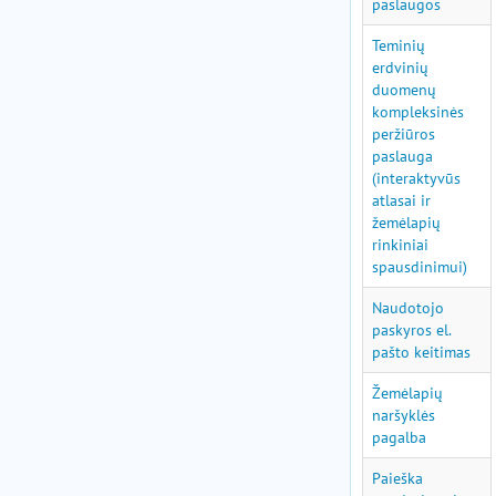
paslaugos
Teminių
erdvinių
duomenų
kompleksinės
peržiūros
paslauga
(interaktyvūs
atlasai ir
žemėlapių
rinkiniai
spausdinimui)
Naudotojo
paskyros el.
pašto keitimas
Žemėlapių
naršyklės
pagalba
Paieška