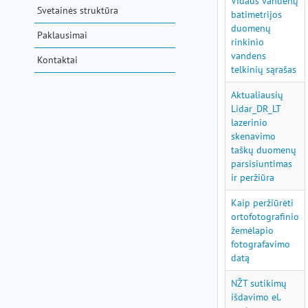
Vidaus vandenų
Svetainės struktūra
batimetrijos
duomenų
Paklausimai
rinkinio
vandens
Kontaktai
telkinių sąrašas
Aktualiausių
Lidar_DR_LT
lazerinio
skenavimo
taškų duomenų
parsisiuntimas
ir peržiūra
Kaip peržiūrėti
ortofotografinio
žemėlapio
fotografavimo
datą
NŽT sutikimų
išdavimo el.