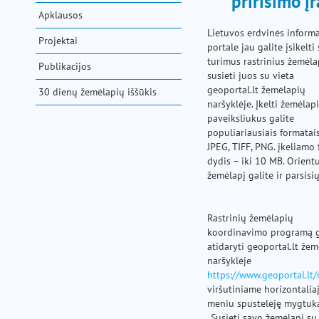
pririšimo į
pagalba
Apklausos
Lietuvos erdvinės informa
Projektai
portale jau galite įsikelti
turimus rastrinius žemėla
Publikacijos
susieti juos su vieta
geoportal.lt žemėlapių
30 dienų žemėlapių iššūkis
naršyklėje. Įkelti žemėlap
paveiksliukus galite
populiariausiais formatais
JPEG, TIFF, PNG. įkeliamo 
dydis – iki 10 MB. Orient
žemėlapį galite ir parsisių
Rastrinių žemėlapių
koordinavimo programą g
atidaryti geoportal.lt že
naršyklėje
https://www.geoportal.lt
viršutiniame horizontali
meniu spustelėję mygtuk
„Susieti savo žemėlapį su