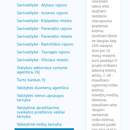
Savivaldybė - Alytaus rajono
Savivaldybė - Jonavos rajono
Savivaldybė - Klaipėdos miesto
Savivaldybė - Panevėžio rajono
Savivaldybė - Panevėžio miesto
Savivaldybė - Radviliškio rajono
Savivaldybė - Tauragės rajono
Savivaldybė - Vilniaus miesto
Statybos sektoriaus vystymo
agentūra, VšĮ
Turto bankas, VĮ
Valstybės duomenų agentūra
Valstybės sienos apsaugos
tarnyba
Valstybinė akreditavimo
sveikatos priežiūros veiklai
tarnyba
Valstybinė miškų tarnyba