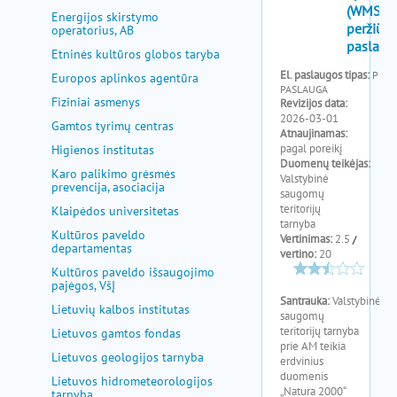
pagalba
Energijos skirstymo
operatorius, AB
Etninės kultūros globos taryba
Europos aplinkos agentūra
Fiziniai asmenys
Gamtos tyrimų centras
Higienos institutas
Karo palikimo grėsmės
prevencija, asociacija
Klaipėdos universitetas
Kultūros paveldo
departamentas
Kultūros paveldo išsaugojimo
pajėgos, VšĮ
Lietuvių kalbos institutas
Lietuvos gamtos fondas
Lietuvos geologijos tarnyba
Lietuvos hidrometeorologijos
tarnyba