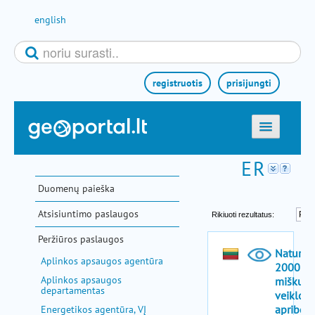
Pereiti prie turinio
english
registruotis
prisijungti
titulinis
žemėlapiai
Duomenų paieška
el. paslaugos
Atsisiuntimo paslaugos
paieška
Peržiūros paslaugos
teminės sritys
Aplinkos apsaugos agentūra
aktualijos
Aplinkos apsaugos
departamentas
metodinė informacija
Energetikos agentūra, VĮ