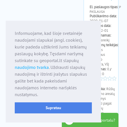
Informuojame, kad šioje svetainėje
naudojami slapukai (angl. cookies),
kurie padeda užtikrinti Jums teikiamų
paslaugų kokybę. Tęsdami naršymą
sutinkate su geoportal.lt slapukų
naudojimo tvarka
. Uždrausti slapukų
naudojimą ir ištrinti įrašytus slapukus
galite bet kada pakeisdami
naudojamos interneto naršyklės
nustatymus.
Supratau
kaip naudotis portalu?