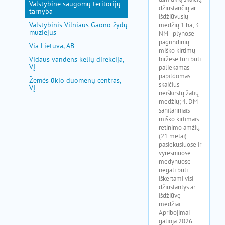
Valstybinė saugomų teritorijų
tarnyba
Valstybinis Vilniaus Gaono žydų
muziejus
Via Lietuva, AB
Vidaus vandens kelių direkcija,
VĮ
Žemės ūkio duomenų centras,
VĮ