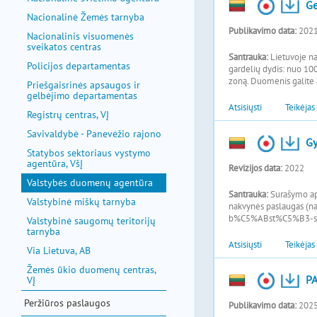
Nacionalinė Žemės tarnyba
Nacionalinis visuomenės
sveikatos centras
Policijos departamentas
Priešgaisrinės apsaugos ir
gelbėjimo departamentas
Registrų centras, VĮ
Savivaldybė - Panevėžio rajono
Statybos sektoriaus vystymo
agentūra, VšĮ
Valstybės duomenų agentūra
Valstybinė miškų tarnyba
Valstybinė saugomų teritorijų
tarnyba
Via Lietuva, AB
Žemės ūkio duomenų centras,
VĮ
Peržiūros paslaugos