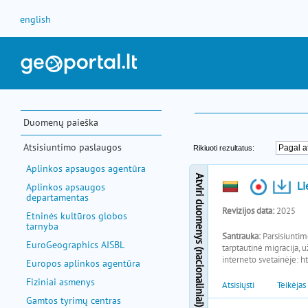
Pereiti prie turinio
english
Duomenų paieška
Atsisiuntimo paslaugos
Aplinkos apsaugos agentūra
Aplinkos apsaugos
departamentas
Etninės kultūros globos
tarnyba
EuroGeographics AISBL
Europos aplinkos agentūra
Fiziniai asmenys
Gamtos tyrimų centras