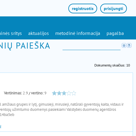
registruotis
prisijungti
inės sritys
aktualijos
metodinė informacija
pagalba