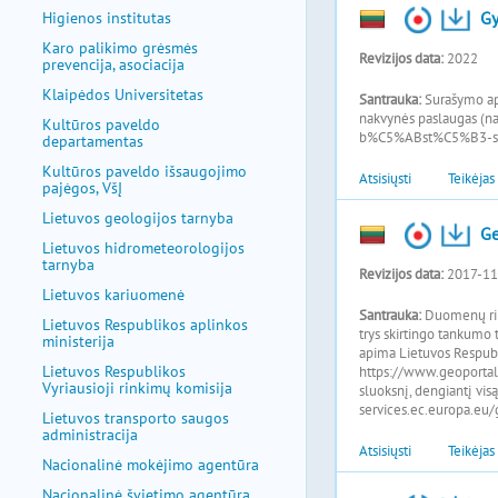
Higienos institutas
Karo palikimo grėsmės
prevencija, asociacija
Klaipėdos Universitetas
Kultūros paveldo
departamentas
Kultūros paveldo išsaugojimo
pajėgos, VšĮ
Lietuvos geologijos tarnyba
Lietuvos hidrometeorologijos
tarnyba
Lietuvos kariuomenė
Lietuvos Respublikos aplinkos
ministerija
Lietuvos Respublikos
Vyriausioji rinkimų komisija
Lietuvos transporto saugos
administracija
Nacionalinė mokėjimo agentūra
Nacionalinė švietimo agentūra