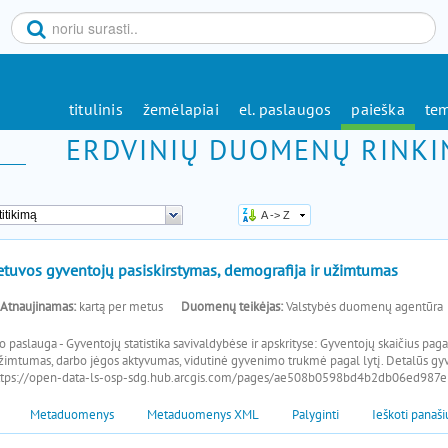
titulinis
žemėlapiai
el. paslaugos
paieška
tem