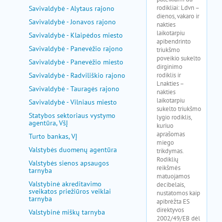
Savivaldybė - Alytaus rajono
Savivaldybė - Jonavos rajono
Savivaldybė - Klaipėdos miesto
Savivaldybė - Panevėžio rajono
Savivaldybė - Panevėžio miesto
Savivaldybė - Radviliškio rajono
Savivaldybė - Tauragės rajono
Savivaldybė - Vilniaus miesto
Statybos sektoriaus vystymo
agentūra, VšĮ
Turto bankas, VĮ
Valstybės duomenų agentūra
Valstybės sienos apsaugos
tarnyba
Valstybinė akreditavimo
sveikatos priežiūros veiklai
tarnyba
Valstybinė miškų tarnyba