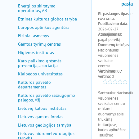
pagalba
Energijos skirstymo
operatorius, AB
Etninės kultūros globos taryba
Europos aplinkos agentūra
Fiziniai asmenys
Gamtos tyrimų centras
Higienos institutas
Karo palikimo grėsmės
prevencija, asociacija
Klaipėdos universitetas
Kultūros paveldo
departamentas
Kultūros paveldo išsaugojimo
pajėgos, VšĮ
Lietuvių kalbos institutas
Lietuvos gamtos fondas
Lietuvos geologijos tarnyba
Lietuvos hidrometeorologijos
tarnyba