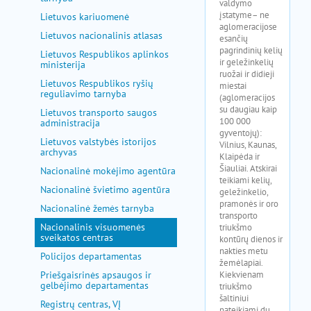
Lietuvos kariuomenė
Lietuvos nacionalinis atlasas
Lietuvos Respublikos aplinkos
ministerija
Lietuvos Respublikos ryšių
reguliavimo tarnyba
Lietuvos transporto saugos
administracija
Lietuvos valstybės istorijos
archyvas
Nacionalinė mokėjimo agentūra
Nacionalinė švietimo agentūra
Nacionalinė žemės tarnyba
Nacionalinis visuomenės
sveikatos centras
Policijos departamentas
Priešgaisrinės apsaugos ir
gelbėjimo departamentas
Registrų centras, VĮ