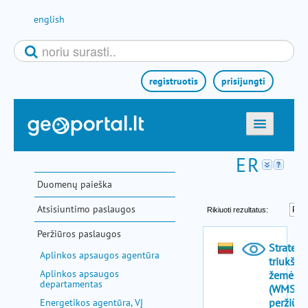
Pereiti prie turinio
english
registruotis
prisijungti
titulinis
žemėlapiai
Duomenų paieška
el. paslaugos
Atsisiuntimo paslaugos
paieška
Peržiūros paslaugos
teminės sritys
Aplinkos apsaugos agentūra
aktualijos
Aplinkos apsaugos
departamentas
metodinė informacija
Energetikos agentūra, VĮ