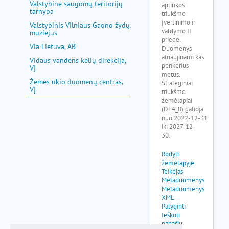
Valstybinė saugomų teritorijų
tarnyba
Valstybinis Vilniaus Gaono žydų
muziejus
Via Lietuva, AB
Vidaus vandens kelių direkcija,
VĮ
Žemės ūkio duomenų centras,
VĮ