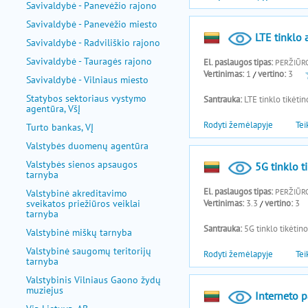
Savivaldybė - Panevėžio rajono
Savivaldybė - Panevėžio miesto
Savivaldybė - Radviliškio rajono
Savivaldybė - Tauragės rajono
Savivaldybė - Vilniaus miesto
Statybos sektoriaus vystymo
agentūra, VšĮ
Turto bankas, VĮ
Valstybės duomenų agentūra
Valstybės sienos apsaugos
tarnyba
Valstybinė akreditavimo
sveikatos priežiūros veiklai
tarnyba
Valstybinė miškų tarnyba
Valstybinė saugomų teritorijų
tarnyba
Valstybinis Vilniaus Gaono žydų
muziejus