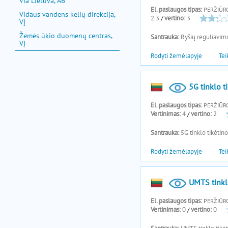
Via Lietuva, AB
Vidaus vandens kelių direkcija,
VĮ
Žemės ūkio duomenų centras,
VĮ