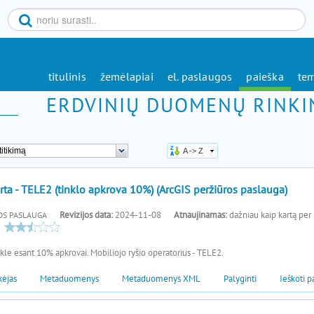
titulinis
žemėlapiai
el. paslaugos
paieška
tem