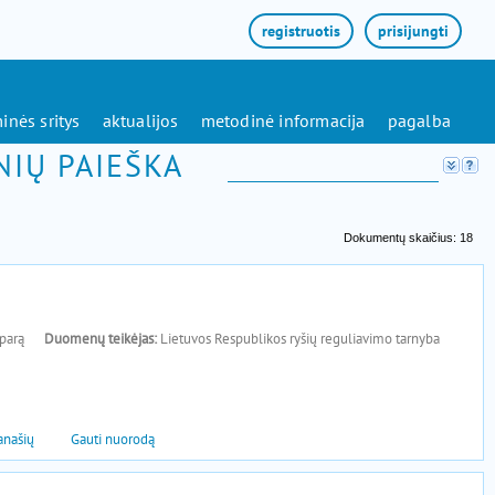
registruotis
prisijungti
inės sritys
aktualijos
metodinė informacija
pagalba