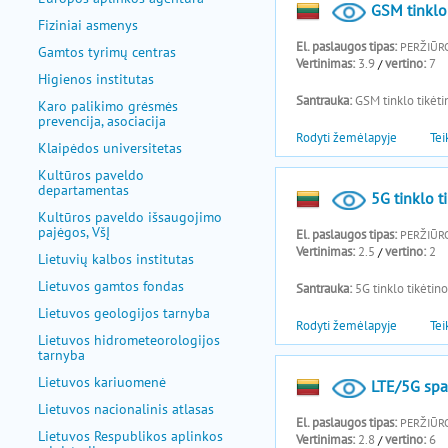
Fiziniai asmenys
Gamtos tyrimų centras
Higienos institutas
Karo palikimo grėsmės
prevencija, asociacija
Klaipėdos universitetas
Kultūros paveldo
departamentas
Kultūros paveldo išsaugojimo
pajėgos, VšĮ
Lietuvių kalbos institutas
Lietuvos gamtos fondas
Lietuvos geologijos tarnyba
Lietuvos hidrometeorologijos
tarnyba
Lietuvos kariuomenė
Lietuvos nacionalinis atlasas
Lietuvos Respublikos aplinkos