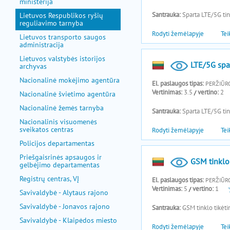
ministerija
Lietuvos Respublikos ryšių
reguliavimo tarnyba
Lietuvos transporto saugos
administracija
Lietuvos valstybės istorijos
archyvas
Nacionalinė mokėjimo agentūra
Nacionalinė švietimo agentūra
Nacionalinė žemės tarnyba
Nacionalinis visuomenės
sveikatos centras
Policijos departamentas
Priešgaisrinės apsaugos ir
gelbėjimo departamentas
Registrų centras, VĮ
Savivaldybė - Alytaus rajono
Savivaldybė - Jonavos rajono
Savivaldybė - Klaipėdos miesto