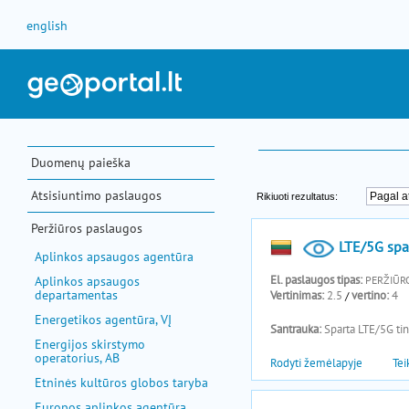
Pereiti prie turinio
english
Duomenų paieška
Atsisiuntimo paslaugos
Peržiūros paslaugos
Aplinkos apsaugos agentūra
Aplinkos apsaugos
departamentas
Energetikos agentūra, VĮ
Energijos skirstymo
operatorius, AB
Etninės kultūros globos taryba
Europos aplinkos agentūra