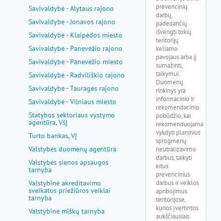
Savivaldybė - Alytaus rajono
Savivaldybė - Jonavos rajono
Savivaldybė - Klaipėdos miesto
Savivaldybė - Panevėžio rajono
Savivaldybė - Panevėžio miesto
Savivaldybė - Radviliškio rajono
Savivaldybė - Tauragės rajono
Savivaldybė - Vilniaus miesto
Statybos sektoriaus vystymo
agentūra, VšĮ
Turto bankas, VĮ
Valstybės duomenų agentūra
Valstybės sienos apsaugos
tarnyba
Valstybinė akreditavimo
sveikatos priežiūros veiklai
tarnyba
Valstybinė miškų tarnyba