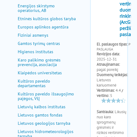
pagalba
Energijos skirstymo
operatorius, AB
Etninės kultūros globos taryba
Europos aplinkos agentūra
Fiziniai asmenys
Gamtos tyrimų centras
Higienos institutas
Karo palikimo grėsmės
prevencija, asociacija
Klaipėdos universitetas
Kultūros paveldo
departamentas
Kultūros paveldo išsaugojimo
pajėgos, VšĮ
Lietuvių kalbos institutas
Lietuvos gamtos fondas
Lietuvos geologijos tarnyba
Lietuvos hidrometeorologijos
tarnyba