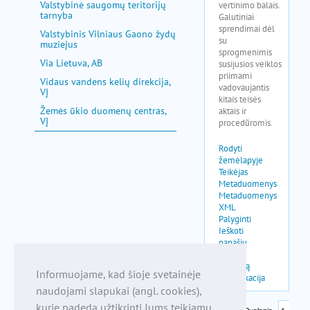
Valstybinė saugomų teritorijų
tarnyba
Valstybinis Vilniaus Gaono žydų
muziejus
Via Lietuva, AB
Vidaus vandens kelių direkcija,
VĮ
Žemės ūkio duomenų centras,
VĮ
Informuojame, kad šioje svetainėje
naudojami slapukai (angl. cookies),
kurie padeda užtikrinti Jums teikiamų