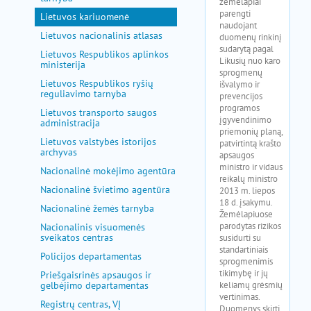
Lietuvos kariuomenė
Lietuvos nacionalinis atlasas
Lietuvos Respublikos aplinkos
ministerija
Lietuvos Respublikos ryšių
reguliavimo tarnyba
Lietuvos transporto saugos
administracija
Lietuvos valstybės istorijos
archyvas
Nacionalinė mokėjimo agentūra
Nacionalinė švietimo agentūra
Nacionalinė žemės tarnyba
Nacionalinis visuomenės
sveikatos centras
Policijos departamentas
Priešgaisrinės apsaugos ir
gelbėjimo departamentas
Registrų centras, VĮ