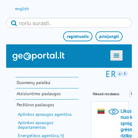
Pereiti prie turinio
english
registruotis
prisijungti
titulinis
žemėlapiai
Duomenų paieška
el. paslaugos
Atsisiuntimo paslaugos
paieška
Peržiūros paslaugos
teminės sritys
Aplinkos apsaugos agentūra
aktualijos
Aplinkos apsaugos
departamentas
metodinė informacija
Energetikos agentūra, VĮ