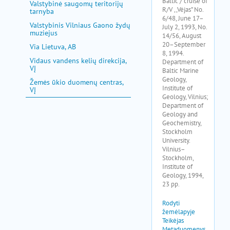
Valstybinė saugomų teritorijų
tarnyba
Valstybinis Vilniaus Gaono žydų
muziejus
Via Lietuva, AB
Vidaus vandens kelių direkcija,
VĮ
Žemės ūkio duomenų centras,
VĮ