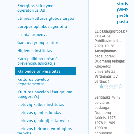
pagalba
Energijos skirstymo
operatorius, AB
Etninės kultūros globos taryba
Europos aplinkos agentūra
Fiziniai asmenys
Gamtos tyrimų centras
Higienos institutas
Karo palikimo grėsmės
prevencija, asociacija
Klaipėdos universitetas
Kultūros paveldo
departamentas
Kultūros paveldo išsaugojimo
pajėgos, VšĮ
Lietuvių kalbos institutas
Lietuvos gamtos fondas
Lietuvos geologijos tarnyba
Lietuvos hidrometeorologijos
tarnyba