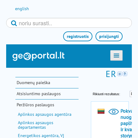
Pereiti prie turinio
english
registruotis
prisijungti
titulinis
žemėlapiai
Duomenų paieška
el. paslaugos
Atsisiuntimo paslaugos
paieška
Peržiūros paslaugos
teminės sritys
Aplinkos apsaugos agentūra
aktualijos
Aplinkos apsaugos
departamentas
metodinė informacija
Energetikos agentūra, VĮ