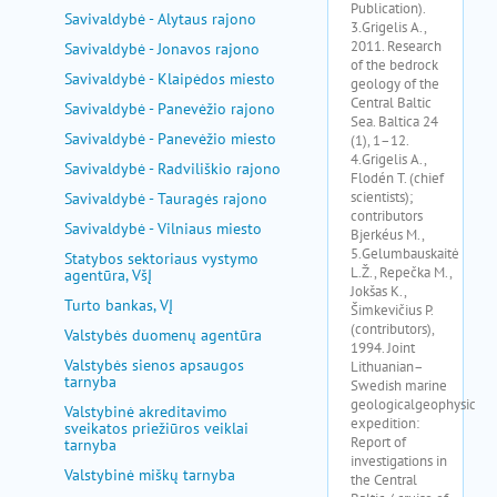
Savivaldybė - Alytaus rajono
Savivaldybė - Jonavos rajono
Savivaldybė - Klaipėdos miesto
Savivaldybė - Panevėžio rajono
Savivaldybė - Panevėžio miesto
Savivaldybė - Radviliškio rajono
Savivaldybė - Tauragės rajono
Savivaldybė - Vilniaus miesto
Statybos sektoriaus vystymo
agentūra, VšĮ
Turto bankas, VĮ
Valstybės duomenų agentūra
Valstybės sienos apsaugos
tarnyba
Valstybinė akreditavimo
sveikatos priežiūros veiklai
tarnyba
Valstybinė miškų tarnyba