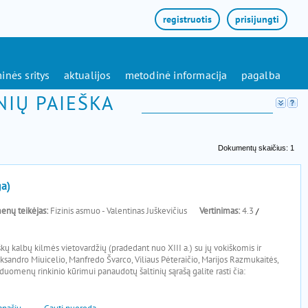
registruotis
prisijungti
inės sritys
aktualijos
metodinė informacija
pagalba