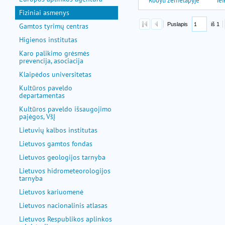
Fiziniai asmenys
Gamtos tyrimų centras
Higienos institutas
Karo palikimo grėsmės
prevencija, asociacija
Klaipėdos universitetas
Kultūros paveldo
departamentas
Kultūros paveldo išsaugojimo
pajėgos, VšĮ
Lietuvių kalbos institutas
Lietuvos gamtos fondas
Lietuvos geologijos tarnyba
Lietuvos hidrometeorologijos
tarnyba
Lietuvos kariuomenė
Lietuvos nacionalinis atlasas
Lietuvos Respublikos aplinkos