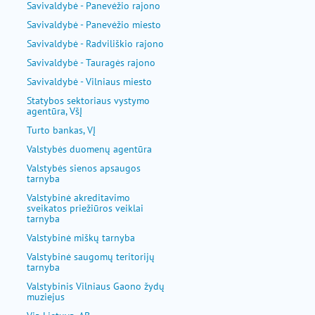
Savivaldybė - Panevėžio rajono
Savivaldybė - Panevėžio miesto
Savivaldybė - Radviliškio rajono
Savivaldybė - Tauragės rajono
Savivaldybė - Vilniaus miesto
Statybos sektoriaus vystymo
agentūra, VšĮ
Turto bankas, VĮ
Valstybės duomenų agentūra
Valstybės sienos apsaugos
tarnyba
Valstybinė akreditavimo
sveikatos priežiūros veiklai
tarnyba
Valstybinė miškų tarnyba
Valstybinė saugomų teritorijų
tarnyba
Valstybinis Vilniaus Gaono žydų
muziejus