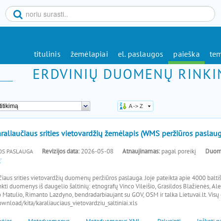
titulinis
žemėlapiai
el. paslaugos
paieška
tem