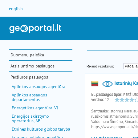
Pereiti prie turinio
english
Duomenų paieška
Atsisiuntimo paslaugos
Peržiūros paslaugos
Aplinkos apsaugos agentūra
Aplinkos apsaugos
departamentas
Energetikos agentūra, VĮ
Energijos skirstymo
operatorius, AB
Etninės kultūros globos taryba
Europos aplinkos agentūra