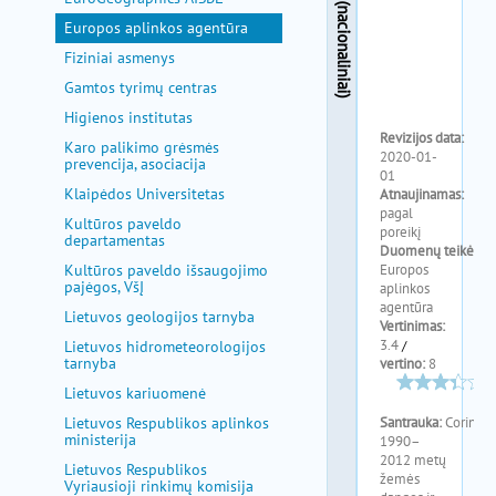
pagalba
Europos aplinkos agentūra
Fiziniai asmenys
Gamtos tyrimų centras
Higienos institutas
Karo palikimo grėsmės
prevencija, asociacija
Klaipėdos Universitetas
Kultūros paveldo
departamentas
Kultūros paveldo išsaugojimo
pajėgos, VšĮ
Lietuvos geologijos tarnyba
Lietuvos hidrometeorologijos
tarnyba
Lietuvos kariuomenė
Lietuvos Respublikos aplinkos
ministerija
Lietuvos Respublikos
Vyriausioji rinkimų komisija