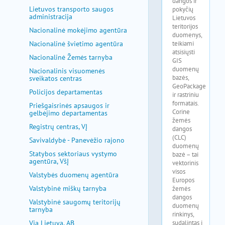
Lietuvos transporto saugos
administracija
Nacionalinė mokėjimo agentūra
Nacionalinė švietimo agentūra
Nacionalinė Žemės tarnyba
Nacionalinis visuomenės
sveikatos centras
Policijos departamentas
Priešgaisrinės apsaugos ir
gelbėjimo departamentas
Registrų centras, VĮ
Savivaldybė - Panevėžio rajono
Statybos sektoriaus vystymo
agentūra, VšĮ
Valstybės duomenų agentūra
Valstybinė miškų tarnyba
Valstybinė saugomų teritorijų
tarnyba
Via Lietuva, AB