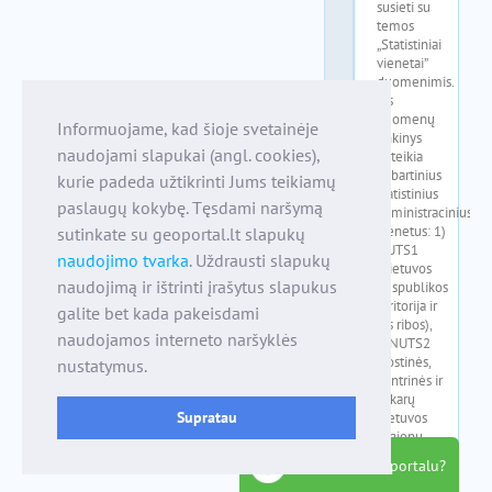
Informuojame, kad šioje svetainėje
naudojami slapukai (angl. cookies),
kurie padeda užtikrinti Jums teikiamų
paslaugų kokybę. Tęsdami naršymą
sutinkate su geoportal.lt slapukų
naudojimo tvarka
. Uždrausti slapukų
naudojimą ir ištrinti įrašytus slapukus
galite bet kada pakeisdami
naudojamos interneto naršyklės
nustatymus.
Supratau
kaip naudotis portalu?