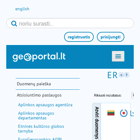
Pereiti prie turinio
english
registruotis
prisijungti
titulinis
žemėlapiai
Duomenų paieška
el. paslaugos
Atsisiuntimo paslaugos
paieška
Aplinkos apsaugos agentūra
teminės sritys
Aplinkos apsaugos
departamentas
aktualijos
Etninės kultūros globos
tarnyba
metodinė informacija
EuroGeographics AISBL