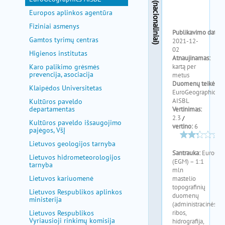
pagalba
Europos aplinkos agentūra
Fiziniai asmenys
Gamtos tyrimų centras
Higienos institutas
Karo palikimo grėsmės
prevencija, asociacija
Klaipėdos Universitetas
Kultūros paveldo
departamentas
Kultūros paveldo išsaugojimo
pajėgos, VšĮ
Lietuvos geologijos tarnyba
Lietuvos hidrometeorologijos
tarnyba
Lietuvos kariuomenė
Lietuvos Respublikos aplinkos
ministerija
Lietuvos Respublikos
Vyriausioji rinkimų komisija