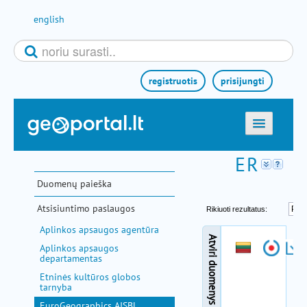
Pereiti prie turinio
english
registruotis
prisijungti
titulinis
žemėlapiai
Duomenų paieška
el. paslaugos
Atsisiuntimo paslaugos
paieška
Aplinkos apsaugos agentūra
teminės sritys
Aplinkos apsaugos
departamentas
aktualijos
Etninės kultūros globos
tarnyba
metodinė informacija
EuroGeographics AISBL