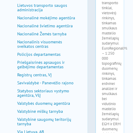
Lietuvos transporto saugos
administracija
Nacionalinė mokėjimo agentūra
Nacionalinė švietimo agentūra
Nacionalinė Žemės tarnyba
Nacionalinis visuomenės
sveikatos centras
Policijos departamentas
Priešgaisrinės apsaugos ir
gelbėjimo departamentas
Registrų centras, VĮ
Savivaldybė - Panevėžio rajono
Statybos sektoriaus vystymo
agentūra, VšĮ
Valstybės duomenų agentūra
Valstybinė miškų tarnyba
Valstybinė saugomų teritorijų
tarnyba
Via Lietuva, AB