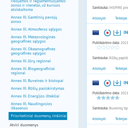
ribojamos ir reglamentuojamos
zonos ir vienetai, už kuriuos
atsiskaitoma
Annex III. Gamtinių pavojų
zonos
Annex III. Atmosferos sąlygos
Annex III. Meteorologinės
geografinės sąlygos
Annex III. Okeanografinės
geografinės sąlygos
Annex III. Jūrų regionai
Annex III. Biogeografiniai
regionai
Annex III. Buveinės ir biotopai
Annex III. Rūšių pasiskirstymas
Annex III. Energijos ištekliai
Annex III. Naudingosios
iškasenos
Prioritetiniai duomenų rinkiniai
Atviri duomenys