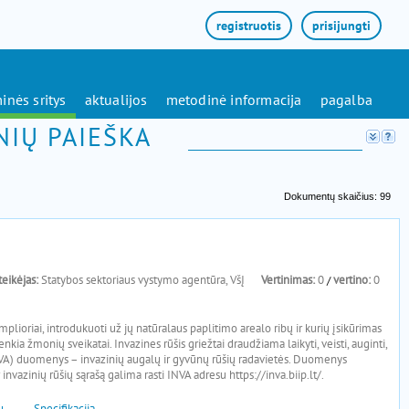
registruotis
prisijungti
inės sritys
aktualijos
metodinė informacija
pagalba