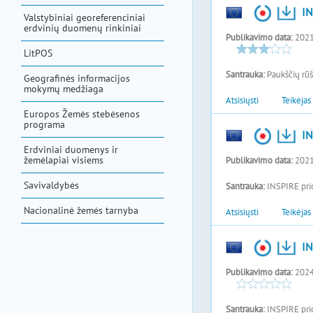
Valstybiniai georeferenciniai
erdvinių duomenų rinkiniai
LitPOS
Geografinės informacijos
mokymų medžiaga
Europos Žemės stebėsenos
programa
Erdviniai duomenys ir
žemėlapiai visiems
Savivaldybės
Nacionalinė žemės tarnyba