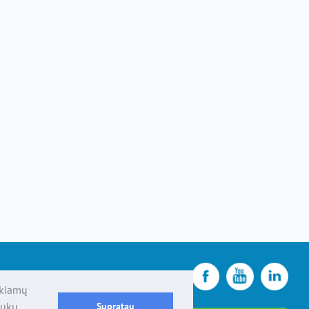
ikiamų
pukų
Supratau