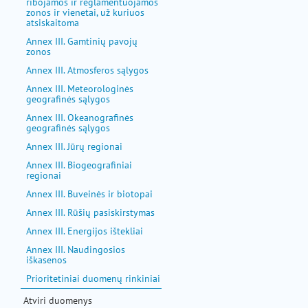
ribojamos ir reglamentuojamos
zonos ir vienetai, už kuriuos
atsiskaitoma
Annex III. Gamtinių pavojų
zonos
Annex III. Atmosferos sąlygos
Annex III. Meteorologinės
geografinės sąlygos
Annex III. Okeanografinės
geografinės sąlygos
Annex III. Jūrų regionai
Annex III. Biogeografiniai
regionai
Annex III. Buveinės ir biotopai
Annex III. Rūšių pasiskirstymas
Annex III. Energijos ištekliai
Annex III. Naudingosios
iškasenos
Prioritetiniai duomenų rinkiniai
Atviri duomenys