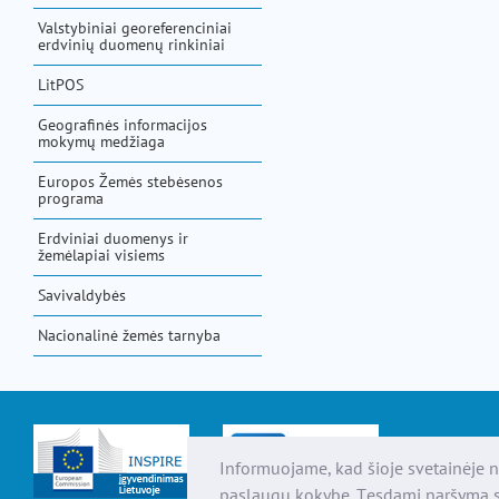
Valstybiniai georeferenciniai
erdvinių duomenų rinkiniai
LitPOS
Geografinės informacijos
mokymų medžiaga
Europos Žemės stebėsenos
programa
Erdviniai duomenys ir
žemėlapiai visiems
Savivaldybės
Nacionalinė žemės tarnyba
Informuojame, kad šioje svetainėje n
paslaugų kokybę. Tęsdami naršymą s