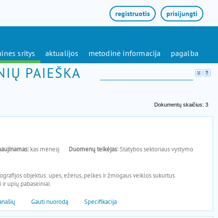
registruotis
prisijungti
inės sritys
aktualijos
metodinė informacija
pagalba