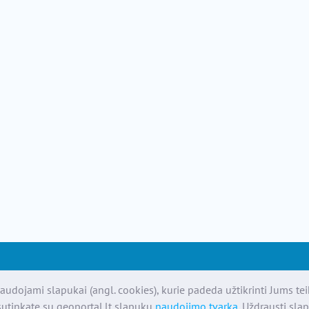
audojami slapukai (angl. cookies), kurie padeda užtikrinti Jums te
utinkate su geoportal.lt slapukų
naudojimo tvarka
. Uždrausti sla