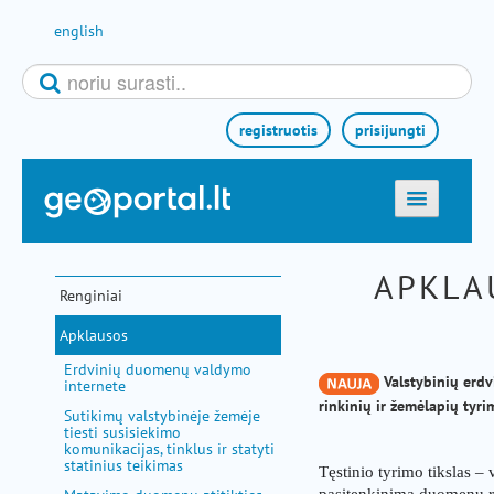
Pereiti prie turinio
english
registruotis
prisijungti
titulinis
APKLA
žemėlapiai
Renginiai
el. paslaugos
Apklausos
paieška
Erdvinių duomenų valdymo
Valstybinių erd
internete
teminės sritys
rinkinių ir žemėlapių tyri
Sutikimų valstybinėje žemėje
aktualijos
tiesti susisiekimo
komunikacijas, tinklus ir statyti
metodinė informacija
statinius teikimas
Tęstinio tyrimo tikslas – 
pasitenkinimą duomenų ri