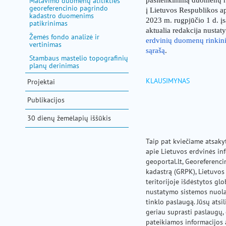
Matavimo duomenų atitikties
pagalba
georeferencinio pagrindo
į Lietuvos Respublikos a
kadastro duomenims
2023 m. rugpjūčio 1 d. 
patikrinimas
aktualia redakcija nustat
Žemės fondo analizė ir
erdvinių duomenų rinkini
vertinimas
sąrašą
.
Stambaus mastelio topografinių
planų derinimas
KLAUSIMYNAS
Projektai
Publikacijos
30 dienų žemėlapių iššūkis
Taip pat kviečiame atsakyt
apie Lietuvos erdvinės in
geoportal.lt, Georeferenc
kadastrą (GRPK), Lietuvos
teritorijoje išdėstytos gl
nustatymo sistemos nuolat
tinklo paslaugą. Jūsų ats
geriau suprasti paslaugų
pateikiamos informacijos 