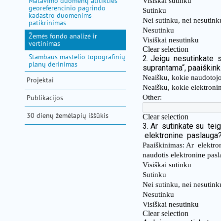
Matavimo duomenų atitikties
pagalba
georeferencinio pagrindo
kadastro duomenims
patikrinimas
Žemės fondo analizė ir
vertinimas
Stambaus mastelio topografinių
planų derinimas
Projektai
Publikacijos
30 dienų žemėlapių iššūkis