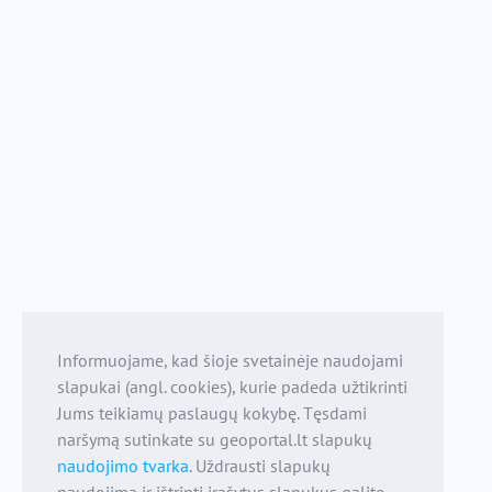
Informuojame, kad šioje svetainėje naudojami
slapukai (angl. cookies), kurie padeda užtikrinti
Jums teikiamų paslaugų kokybę. Tęsdami
naršymą sutinkate su geoportal.lt slapukų
naudojimo tvarka
. Uždrausti slapukų
naudojimą ir ištrinti įrašytus slapukus galite