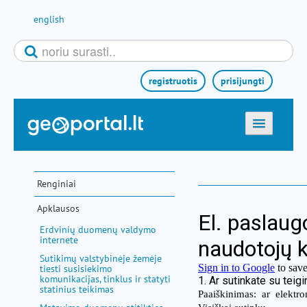
Pereiti prie turinio
english
registruotis
prisijungti
titulinis
žemėlapiai
Renginiai
el. paslaugos
Apklausos
paieška
Erdvinių duomenų valdymo
internete
teminės sritys
Sutikimų valstybinėje žemėje
aktualijos
tiesti susisiekimo
komunikacijas, tinklus ir statyti
metodinė informacija
statinius teikimas