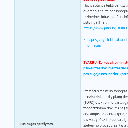
pagalba
Naujus planus teikti bei užsis
duomenis galite per Topografi
inžinerinės infrastruktūros i
sistemą (TIIIS):
https://www.planuojustatau.
Kaip prisijungti ir kita aktuali
informacija
SVARBU! Žemės ūkio ministe
paskelbtas dokumentas dėl 
paslaugoje nesuderintų para
Stambaus mastelio topografi
ir inžinerinių tinklų planų de
(TOPD) elektroninė paslaug
topografavimo dokumentų ti
atsakingose organizacijose, 
savivaldybėse ir proceso eig
Paslaugos aprašymas
stebėjimo procedūras. Pasla