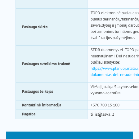
TOPD elektroninė paslauga s
planus derinančių/tikrinanči
savivaldybių ir įmonių darbu
Paslauga skirta
bei
asmenims turintiems ge
kvalifikacijos pažymėjimus
.
SEDR duomenys el. TOPD pa
neatnaujinami. Dėl nesuderi
plačiau skaitykite:
Paslaugos suteikimo trukmė
https://www.planuojustatau.
dokumentas-del-nesuderint
Viešoji įstaiga Statybos sekto
Paslaugos teikėjas
vystymo agentūra
Kontaktinė informacija
+370 700 15 100
Pagalba
tiiis@ssva.lt