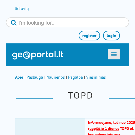
Skip to Content
lietuvių
register
login
titulinis
žemėlapiai
Apie
|
Paslauga
|
Naujienos
|
Pagalba
|
Viešinimas
el. paslaugos
TOPD
paieška
teminės sritys
aktualijos
Informuojame, kad nuo 2025
metodinė informacija
r
ugpjūčio 1 dienos
TOPD el. 
bus nebeprieinama.