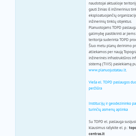
naudotojai aktualioje teritori
gauti žinias iš inžinerinius tin
eksploatuojančių organizacij
inžinerinių tinklų objektus.
Planuotojams TOPD paslauga
galimybę pasitikrinti ar jiems
teritorija suderinta TOPD pr
Šiuo metu planų derinimo p
atliekamos per naują Topograf
inžinerinės infrastruktūros i
sistemą (TIIIS) pasiekiamą p
www.planuojustatau.lt
.
Vieša el. TOPD paslaugos d
peržiūra
Institucijų ir geodezininko 
turinčių asmenų aplinka
Su TOPD el. paslauga susijus
klausimus rašykite el. p.:
top
centras.lt