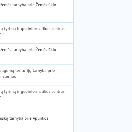
 žemės tarnyba prie Žemės ūkio
ių tyrimų ir geoinformatikos centras
"
 žemės tarnyba prie Žemės ūkio
augomų teritorijų tarnyba prie
isterijos
ių tyrimų ir geoinformatikos centras
"
miškų tarnyba prie Aplinkos