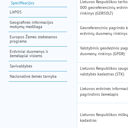
Lietuvos Respublikos terito
Specifikacijos
000 georeferencinių erdvi
LitPOS
rinkinys (GDR50LT)
Geografinės informacijos
mokymų medžiaga
Georeferencinio pagrindo 
erdvinių duomenų rinkinys
Europos Žemės stebėsenos
programa
Valstybinis geodezinio pag
Erdviniai duomenys ir
duomenų rinkinys (GPDR)
žemėlapiai visiems
Savivaldybės
Lietuvos Respublikos saugo
valstybės kadastras (STK)
Nacionalinė žemės tarnyba
Lietuvos erdvinės informaci
pagrindinis žemėlapis
Lietuvos Respublikos miškų
kadastras