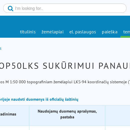
titulinis
žemėlapiai
el. paslaugos
paieška
tem
s
OP50LKS SUKŪRIMUI PANA
rijos M 1:50 000 topografiniam žemėlapiui LKS-94 koordinačių sistemoj
orijoje naudoti duomenys iš oficialių šaltinių
Naudojamų duomenų aprašymas,
vadinimas
pastaba