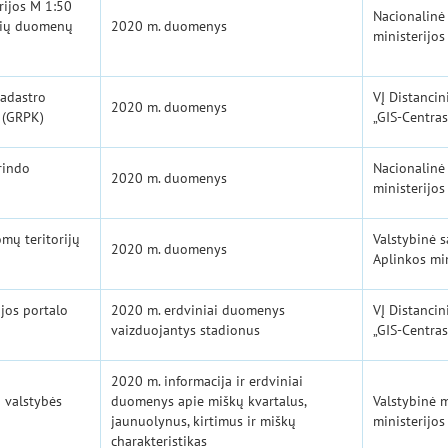
rijos M 1:50
Nacionalinė
nių duomenų
2020 m. duomenys
ministerijos
kadastro
VĮ Distancin
2020 m. duomenys
 (GRPK)
„GIS-Centras
rindo
Nacionalinė
2020 m. duomenys
ministerijos
mų teritorijų
Valstybinė s
2020 m. duomenys
Aplinkos min
jos portalo
2020 m. erdviniai duomenys
VĮ Distancin
vaizduojantys stadionus
„GIS-Centras
2020 m. informacija ir erdviniai
 valstybės
duomenys apie miškų kvartalus,
Valstybinė 
jaunuolynus, kirtimus ir miškų
ministerijos
charakteristikas