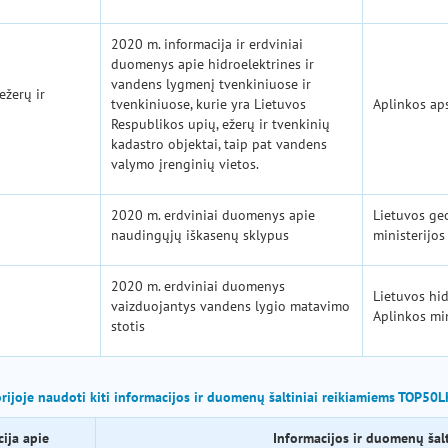
2020 m. informacija ir erdviniai
duomenys apie hidroelektrines ir
vandens lygmenį tvenkiniuose ir
ežerų ir
tvenkiniuose, kurie yra Lietuvos
Aplinkos ap
Respublikos upių, ežerų ir tvenkinių
kadastro objektai, taip pat vandens
valymo įrenginių vietos.
2020 m. erdviniai duomenys apie
Lietuvos ge
naudingųjų iškasenų sklypus
ministerijos
2020 m. erdviniai duomenys
Lietuvos hi
vaizduojantys vandens lygio matavimo
Aplinkos min
stotis
orijoje naudoti kiti informacijos ir duomenų šaltiniai reikiamiems TOP50
ija apie
Informacijos ir duomenų šalt