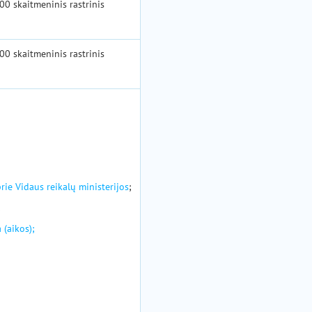
00 skaitmeninis rastrinis
00 skaitmeninis rastrinis
ie Vidaus reikalų ministerijos
;
;
(aikos);