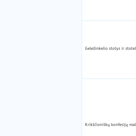
Geležinkelio stotys ir stote
Krikščioniškų konfesijų m