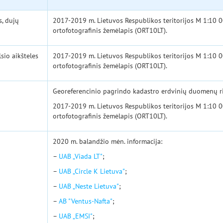
s, dujų
2017-2019 m. Lietuvos Respublikos teritorijos M 1:10 0
ortofotografinis žemėlapis (ORT10LT).
sio aikšteles
2017-2019 m. Lietuvos Respublikos teritorijos M 1:10 0
ortofotografinis žemėlapis (ORT10LT).
Georeferencinio pagrindo kadastro erdvinių duomenų r
2017-2019 m. Lietuvos Respublikos teritorijos M 1:10 0
ortofotografinis žemėlapis (ORT10LT).
2020 m. balandžio mėn. informacija:
–
UAB „Viada LT"
;
–
UAB „Circle K Lietuva"
;
–
UAB „Neste Lietuva"
;
–
AB "Ventus-Nafta"
;
–
UAB „EMSI"
;