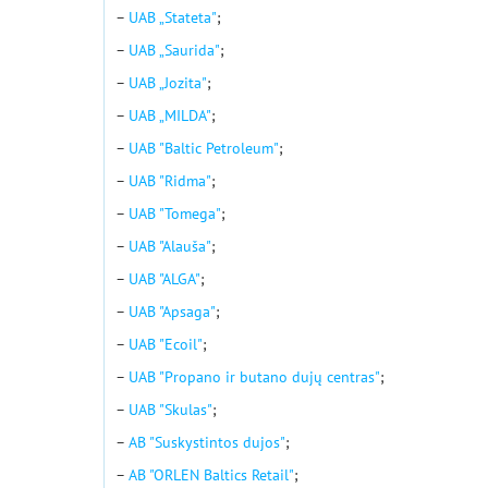
–
UAB „Stateta"
;
–
UAB „Saurida"
;
–
UAB „Jozita"
;
–
UAB „MILDA"
;
–
UAB "Baltic Petroleum"
;
–
UAB "Ridma"
;
–
UAB "Tomega"
;
–
UAB "Alauša"
;
–
UAB "ALGA"
;
–
UAB "Apsaga"
;
–
UAB "Ecoil"
;
–
UAB "Propano ir butano dujų centras"
;
–
UAB "Skulas"
;
–
AB "Suskystintos dujos"
;
–
AB "ORLEN Baltics Retail"
;