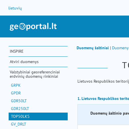
Skip to Content
lietuvių
Duomenų šaltiniai
|
Duomeny
INSPIRE
Atviri duomenys
T
Valstybiniai georeferenciniai
erdvinių duomenų rinkiniai
Lietuvos Respublikos terito
GRPK
GPDR
1. Lietuvos Respublikos terit
GDR50LT
GDR250LT
Duomenų šaltinio pa
TOP50LKS
GV_DRLT