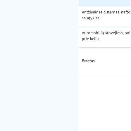
Antžemines cisternas, nafto
saugyklas
Automobilių stovėjimo, poil
prie kelių
Brastas