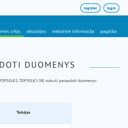
register
login
inės sritys
aktualijos
metodinė informacija
pagalba
UDOTI DUOMENYS
e (TOP50LKS, TOP50LKS-SR) sukurti panaudoti duomenys:
Teikėjas