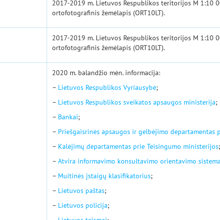
2017-2019 m. Lietuvos Respublikos teritorijos M 1:10 0
ortofotografinis žemėlapis (ORT10LT).
2017-2019 m. Lietuvos Respublikos teritorijos M 1:10 0
ortofotografinis žemėlapis (ORT10LT).
2020 m. balandžio mėn. informacija:
–
Lietuvos Respublikos Vyriausybė
;
–
Lietuvos Respublikos sveikatos apsaugos ministerija
;
–
Bankai
;
–
Priešgaisrinės apsaugos ir gelbėjimo departamentas pr
–
Kalėjimų departamentas prie Teisingumo ministerijos
–
Atvira informavimo konsultavimo orientavimo sistema 
–
Muitinės įstaigų klasifikatorius
;
–
Lietuvos paštas
;
–
Lietuvos policija
;