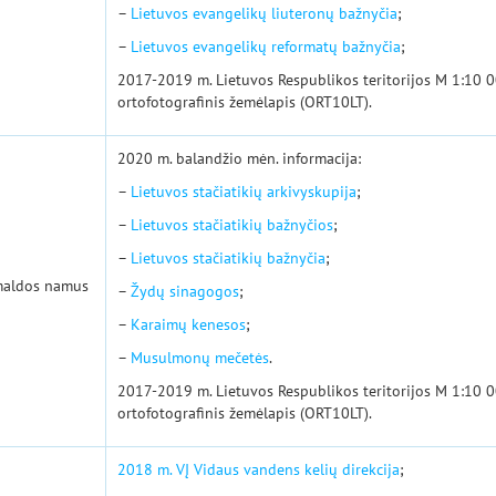
–
Lietuvos evangelikų liuteronų bažnyčia
;
–
Lietuvos evangelikų reformatų bažnyčia
;
2017-2019 m. Lietuvos Respublikos teritorijos M 1:10 0
ortofotografinis žemėlapis (ORT10LT).
2020 m. balandžio mėn. informacija:
–
Lietuvos stačiatikių arkivyskupija
;
–
Lietuvos stačiatikių bažnyčios
;
–
Lietuvos stačiatikių bažnyčia
;
 maldos namus
–
Žydų sinagogos
;
–
Karaimų kenesos
;
–
Musulmonų mečetės
.
2017-2019 m. Lietuvos Respublikos teritorijos M 1:10 0
ortofotografinis žemėlapis (ORT10LT).
2018 m. VĮ Vidaus vandens kelių direkcija
;