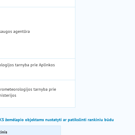
saugos agentūra
ologijos tarnyba prie Aplinkos
drometeorologijos tarnyba prie
isterijos
LKS žemėlapio objektams nustatyti ar patikslinti rankiniu būdu
inis