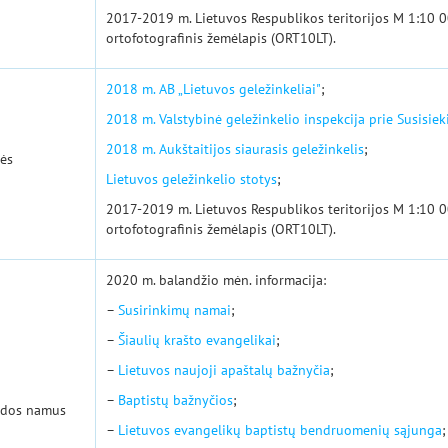
2017-2019 m. Lietuvos Respublikos teritorijos M 1:10 0
ortofotografinis žemėlapis (ORT10LT).
2018 m. AB „Lietuvos geležinkeliai"
;
2018 m. Valstybinė geležinkelio inspekcija prie Susisiek
2018 m. Aukštaitijos siaurasis geležinkelis
;
lės
Lietuvos geležinkelio stotys
;
2017-2019 m. Lietuvos Respublikos teritorijos M 1:10 0
ortofotografinis žemėlapis (ORT10LT).
2020 m. balandžio mėn. informacija:
–
Susirinkimų namai
;
–
Šiaulių krašto evangelikai
;
–
Lietuvos naujoji apaštalų bažnyčia
;
–
Baptistų bažnyčios
;
aldos namus
–
Lietuvos evangelikų baptistų bendruomenių sąjunga
;