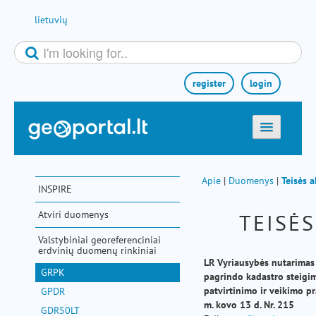
Skip to Content
lietuvių
register
login
titulinis
žemėlapiai
Apie
|
Duomenys
|
Teisės a
INSPIRE
el. paslaugos
Atviri duomenys
TEISĖS
paieška
Valstybiniai georeferenciniai
teminės sritys
erdvinių duomenų rinkiniai
LR Vyriausybės nutarimas
GRPK
aktualijos
pagrindo kadastro steigim
patvirtinimo ir veikimo 
GPDR
metodinė informacija
m. kovo 13 d. Nr. 215
GDR50LT