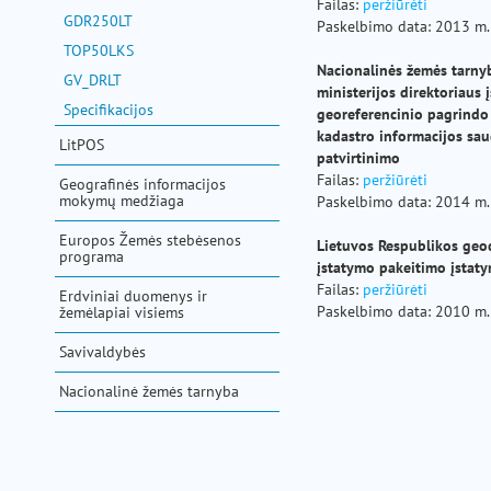
pagalba
Failas:
peržiūrėti
GDR250LT
Paskelbimo data: 2013 m.
TOP50LKS
Nacionalinės žemės tarny
GV_DRLT
ministerijos direktoriaus
Specifikacijos
georeferencinio pagrindo
kadastro informacijos sa
LitPOS
patvirtinimo
Failas:
peržiūrėti
Geografinės informacijos
mokymų medžiaga
Paskelbimo data: 2014 m.
Europos Žemės stebėsenos
Lietuvos Respublikos geod
programa
įstatymo pakeitimo įstat
Failas:
peržiūrėti
Erdviniai duomenys ir
Paskelbimo data: 2010 m.
žemėlapiai visiems
Savivaldybės
Nacionalinė žemės tarnyba