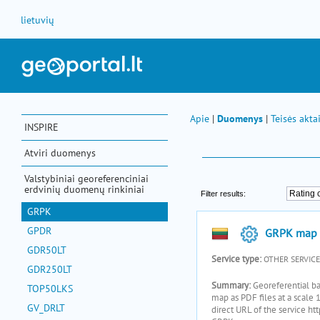
Skip to Content
lietuvių
Apie
|
Duomenys
|
Teisės akta
INSPIRE
Atviri duomenys
Valstybiniai georeferenciniai
erdvinių duomenų rinkiniai
GRPK
GPDR
GDR50LT
GDR250LT
TOP50LKS
GV_DRLT