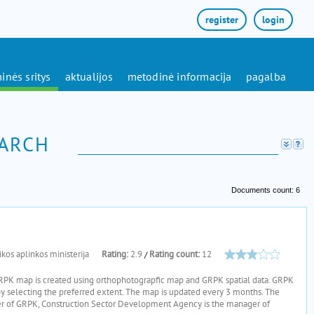
register
login
inės sritys
aktualijos
metodinė informacija
pagalba