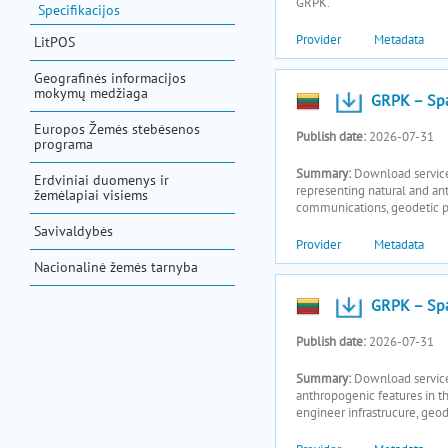
Specifikacijos
LitPOS
Geografinės informacijos
mokymų medžiaga
Europos Žemės stebėsenos
programa
Erdviniai duomenys ir
žemėlapiai visiems
Savivaldybės
Nacionalinė žemės tarnyba