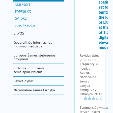
pagalba
GDR250LT
TOP50LKS
GV_DRLT
Specifikacijos
LitPOS
Geografinės informacijos
mokymų medžiaga
Europos Žemės stebėsenos
programa
Erdviniai duomenys ir
žemėlapiai visiems
Savivaldybės
Nacionalinė žemės tarnyba