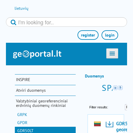
Skip to Content
lietuvių
register
login
titulinis
žemėlapiai
Duomenys
INSPIRE
el. paslaugos
Atviri duomenys
paieška
Valstybiniai georeferenciniai
teminės sritys
erdvinių duomenų rinkiniai
GRPK
aktualijos
GPDR
metodinė informacija
GDR50LT