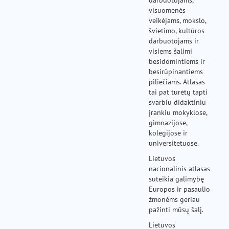
darbuotojams,
visuomenės
veikėjams, mokslo,
švietimo, kultūros
darbuotojams ir
visiems šalimi
besidomintiems ir
besirūpinantiems
piliečiams. Atlasas
tai pat turėtų tapti
svarbiu didaktiniu
įrankiu mokyklose,
gimnazijose,
kolegijose ir
universitetuose.
Lietuvos
nacionalinis atlasas
suteikia galimybę
Europos ir pasaulio
žmonėms geriau
pažinti mūsų šalį.
Lietuvos