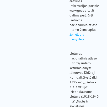
erdvinės
informacijos portale
www.geoportal.lt
galima peržiūrėti
Lietuvos
nacionalinio atlaso
I tomo žemėlapius
žemėlapių
naršyklėje
.
Lietuvos
nacionalinis atlaso
II tomą sudaro
keturios dalys:
„Lietuvos Didžioji
Kunigaikštystė (iki
1795 m.)", „Lietuva
XIX amžiuje",
„Nepriklausoma
Lietuva (1918-1940
m.)", „Nacių ir
sovietinės