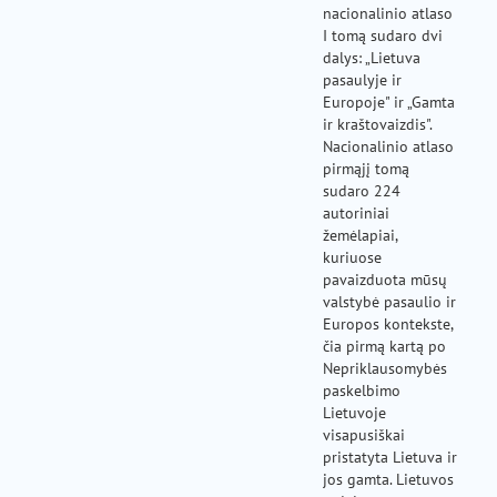
nacionalinio atlaso
I tomą sudaro dvi
dalys: „Lietuva
pasaulyje ir
Europoje" ir „Gamta
ir kraštovaizdis".
Nacionalinio atlaso
pirmąjį tomą
sudaro 224
autoriniai
žemėlapiai,
kuriuose
pavaizduota mūsų
valstybė pasaulio ir
Europos kontekste,
čia pirmą kartą po
Nepriklausomybės
paskelbimo
Lietuvoje
visapusiškai
pristatyta Lietuva ir
jos gamta. Lietuvos