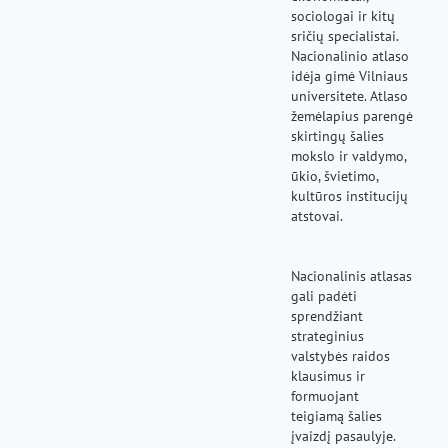
sociologai ir kitų
sričių specialistai.
Nacionalinio atlaso
idėja gimė Vilniaus
universitete. Atlaso
žemėlapius parengė
skirtingų šalies
mokslo ir valdymo,
ūkio, švietimo,
kultūros institucijų
atstovai.
Nacionalinis atlasas
gali padėti
sprendžiant
strateginius
valstybės raidos
klausimus ir
formuojant
teigiamą šalies
įvaizdį pasaulyje.