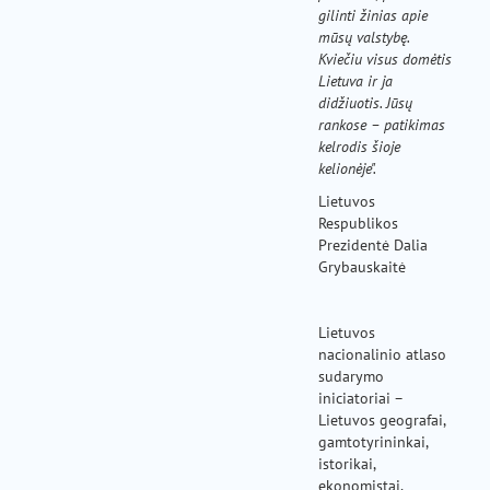
gilinti žinias apie
mūsų valstybę.
Kviečiu visus domėtis
Lietuva ir ja
didžiuotis. Jūsų
rankose – patikimas
kelrodis šioje
kelionėje".
Lietuvos
Respublikos
Prezidentė Dalia
Grybauskaitė
Lietuvos
nacionalinio atlaso
sudarymo
iniciatoriai –
Lietuvos geografai,
gamtotyrininkai,
istorikai,
ekonomistai,