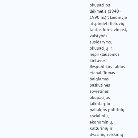
okupacijos
laikmetis (1940–
1990 m.) ". Leidinyje
atspindėti lietuvių
tautos formavimosi,
valstybės
susidarymo,
okupacijų ir
nepriklausomos
Lietuvos
Respublikos raidos
etapai. Tomas
baigiamas
paskutinės
sovietinės
okupacijos
laikotarpio
pabaigos politinių,
socialinių,
ekonominių,
kultūrinių ir
dvasinių reiškinių