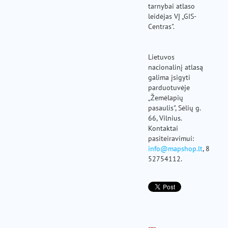
tarnybai atlaso
leidėjas VĮ „GIS-
Centras".
Lietuvos
nacionalinį atlasą
galima įsigyti
parduotuvėje
„Žemėlapių
pasaulis", Sėlių g.
66, Vilnius.
Kontaktai
pasiteiravimui:
info@mapshop.lt
, 8
52754112.