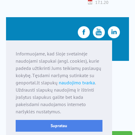
17.1.20
Informuojame, kad šioje svetainėje
naudojami slapukai (angl. cookies), kurie
padeda užtikrinti Jums teikiamų paslaugų
kokybę. Tęsdami naršymą sutinkate su
geoportal.lt slapukų
naudojimo tvarka
.
Uždrausti slapukų naudojimą ir ištrinti
įrašytus slapukus galite bet kada
pakeisdami naudojamos interneto
naršyklės nustatymus.
Supratau