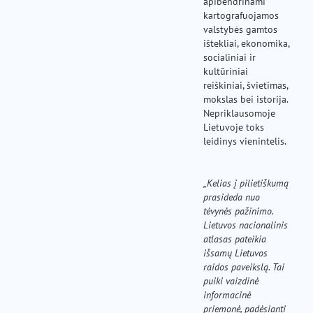
apibendrinami
kartografuojamos
valstybės gamtos
ištekliai, ekonomika,
socialiniai ir
kultūriniai
reiškiniai, švietimas,
mokslas bei istorija.
Nepriklausomoje
Lietuvoje toks
leidinys vienintelis.
„Kelias į pilietiškumą
prasideda nuo
tėvynės pažinimo.
Lietuvos nacionalinis
atlasas pateikia
išsamų Lietuvos
raidos paveikslą. Tai
puiki vaizdinė
informacinė
priemonė, padėsianti