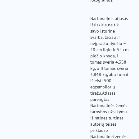
fotografijos.
Nacionalinis atlasas
išsiskiria ne tik
savo istorine
svarba, tačiau ir
neįprastu dydžiu –
48 cm ilgio ir 54 cm
pločio knyga, I
tomas sveria 4,358
kg, o II tomas sveria
3,848 kg, abu tomai
išleisti 500
egzempliorių
tiražu.Atlasas
parengtas
Nacionalinės žemės
tarnybos užsakymu.
Išimtinės turtinės
autorių teisės
priklauso
Nacionalinei žemės