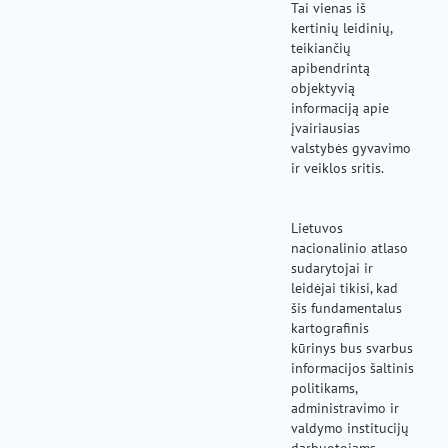
Tai vienas iš
kertinių leidinių,
teikiančių
apibendrintą
objektyvią
informaciją apie
įvairiausias
valstybės gyvavimo
ir veiklos sritis.
Lietuvos
nacionalinio atlaso
sudarytojai ir
leidėjai tikisi, kad
šis fundamentalus
kartografinis
kūrinys bus svarbus
informacijos šaltinis
politikams,
administravimo ir
valdymo institucijų