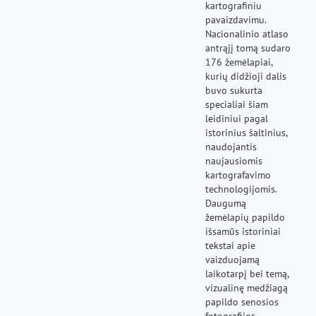
kartografiniu
pavaizdavimu.
Nacionalinio atlaso
antrąjį tomą sudaro
176 žemėlapiai,
kurių didžioji dalis
buvo sukurta
specialiai šiam
leidiniui pagal
istorinius šaltinius,
naudojantis
naujausiomis
kartografavimo
technologijomis.
Daugumą
žemėlapių papildo
išsamūs istoriniai
tekstai apie
vaizduojamą
laikotarpį bei temą,
vizualinę medžiagą
papildo senosios