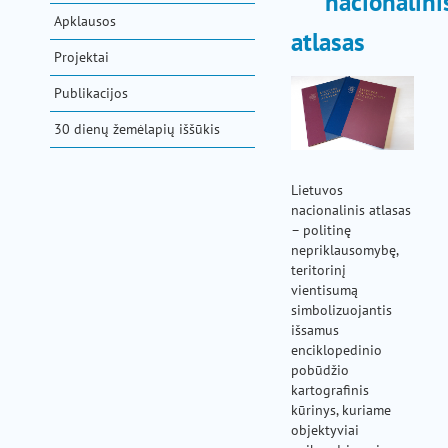
nacionalini
pagalba
Apklausos
atlasas
Projektai
Publikacijos
30 dienų žemėlapių iššūkis
Lietuvos
nacionalinis atlasas
– politinę
nepriklausomybę,
teritorinį
vientisumą
simbolizuojantis
išsamus
enciklopedinio
pobūdžio
kartografinis
kūrinys, kuriame
objektyviai