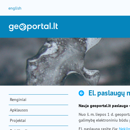
Pereiti prie turinio
english
El. paslaugų 
Renginiai
Nauja geoportal.lt paslauga
Apklausos
Nuo š. m. liepos 1 d. geoport
galimybę elektroniniu būdu p
Projektai
El. paslaugą rasite čia:
Nekil