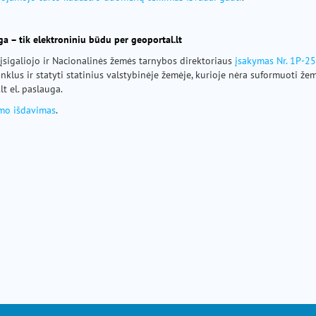
ga – tik elektroniniu būdu per geoportal.lt
t įsigaliojo ir Nacionalinės žemės tarnybos direktoriaus
įsakymas Nr. 1P-25
inklus ir statyti statinius valstybinėje žemėje, kurioje nėra suformuoti ž
t el. paslauga.
imo išdavimas
.