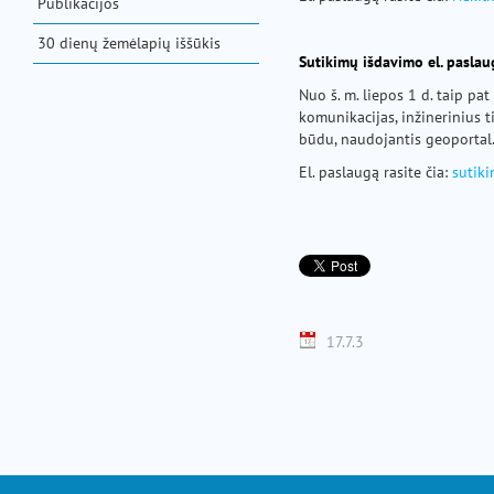
Publikacijos
30 dienų žemėlapių iššūkis
Sutikimų išdavimo el. paslau
Nuo š. m. liepos 1 d. taip pa
komunikacijas, inžinerinius t
būdu, naudojantis geoportal.l
El. paslaugą rasite čia:
sutik
17.7.3