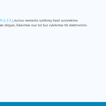
9-(1.3 E.)
, kuriuo remiantis sutikimų tiesti susisiekimo
emės sklypai, išdavimas nuo tol bus vykdomas tik elektroniniu