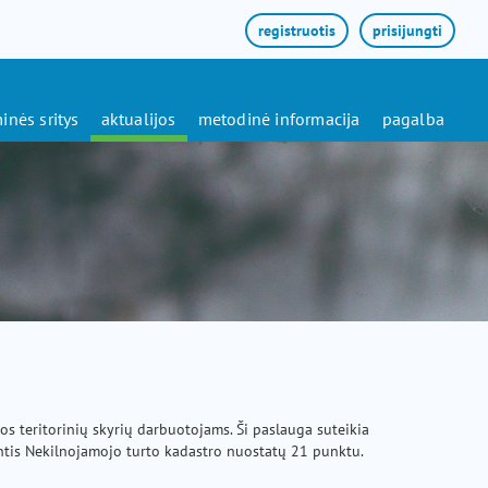
registruotis
prisijungti
inės sritys
aktualijos
metodinė informacija
pagalba
os teritorinių skyrių darbuotojams. Ši paslauga suteikia
antis Nekilnojamojo turto kadastro nuostatų 21 punktu.