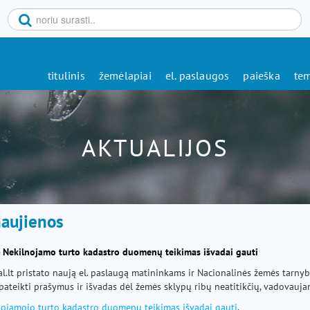
titulinis
žemėlapiai
el. paslaugos
paieška
tem
AKTUALIJOS
naujienos
 - Nekilnojamo turto kadastro duomenų teikimas išvadai gauti
al.lt pristato naują el. paslaugą matininkams ir Nacionalinės žemės tarnyb
ateikti prašymus ir išvadas dėl žemės sklypų ribų neatitikčių, vadovauj
nojamojo turto kadastro duomenų teikimas išvadai gauti
.