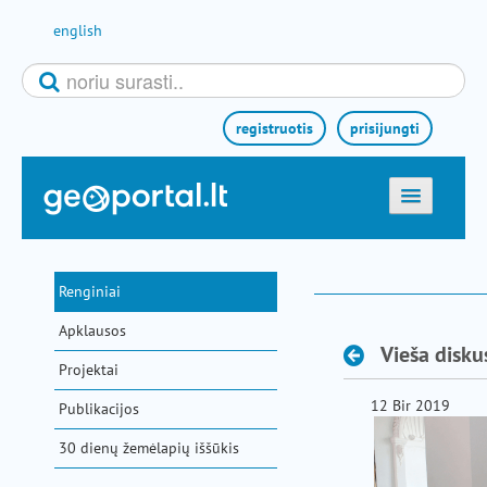
Pereiti prie turinio
english
registruotis
prisijungti
titulinis
žemėlapiai
Renginiai
el. paslaugos
Apklausos
paieška
Vieša disku
Projektai
teminės sritys
12 Bir 2019
Publikacijos
aktualijos
30 dienų žemėlapių iššūkis
metodinė informacija