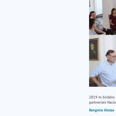
pagalba
2019 m. birželio
partneriais Naci
Renginio tikslas