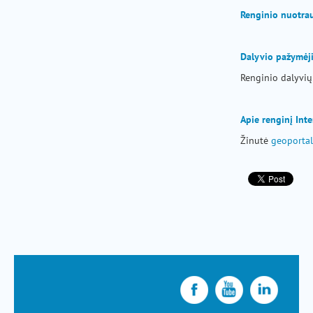
Renginio nuotra
Dalyvio pažymėj
Renginio dalyvių
Apie renginį Int
Žinutė
geoportal.