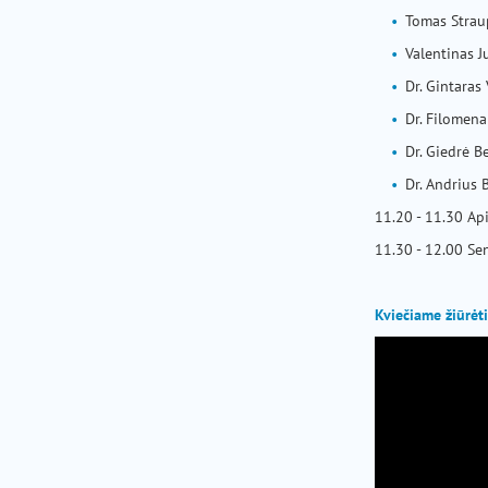
Tomas Straup
Valentinas J
Dr. Gintaras 
Dr. Filomena
Dr. Giedrė B
Dr. Andrius 
11.20 - 11.30 Ap
11.30 - 12.00 Se
Kviečiame žiūrėti