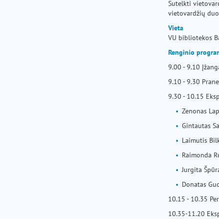
Sutelkti vietovar
vietovardžių duom
Vieta
VU bibliotekos Ba
Renginio progra
9.00 - 9.10 Įžang
9.10 - 9.30 Pran
9.30 - 10.15 Eks
Zenonas Lapė
Gintautas S
Laimutis Bilk
Raimonda Ru
Jurgita Špūr
Donatas Gude
10.15 - 10.35 Pe
10.35-11.20 Eksp