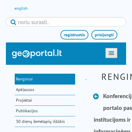
Pereiti prie turinio
english
registruotis
prisijungti
titulinis
RENGI
žemėlapiai
Renginiai
el. paslaugos
Apklausos
paieška
Konferencij
Projektai
teminės sritys
portalo pa
Publikacijos
aktualijos
institucijoms ir
30 dienų žemėlapių iššūkis
metodinė informacija
informacinėms