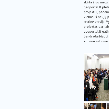
skirta šiuo met
geoportal.lt plėt
projektui, pade
vienos iš naujų 
testinė versija.
projektas dar lab
geoportal.lt gal
bendradarbiauti 
erdvine informaci