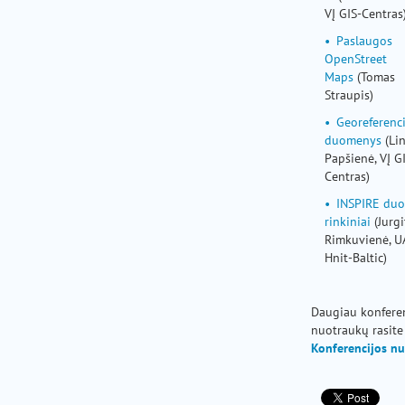
VĮ GIS-Centras
Paslaugos
OpenStreet
Maps
(Tomas
Straupis)
Georeferenci
duomenys
(Li
Papšienė, VĮ G
Centras)
INSPIRE du
rinkiniai
(Jurgi
Rimkuvienė, U
Hnit-Baltic)
Daugiau konfere
nuotraukų rasite 
Konferencijos n