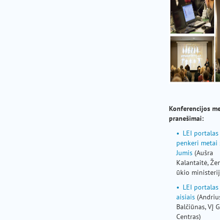
Konferencijos me
pranešimai:
LEI portalas 
penkeri metai
Jumis
(Aušra
Kalantaitė, Že
ūkio ministerij
LEI portalas
aisiais
(Andriu
Balčiūnas, VĮ G
Centras)