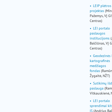
LEIP plėtros
projektas
(Min
Pažemys, VĮ GI
Centras)
LEI portalo
paslaugos
institucijoms
(
Balčiūnas, VĮ G
Centras)
Geodezinės 
kartografinės
medžiagos
fondas
(Ramū
Žygaitė, NŽT)
Sutikimų iš
paslauga
(Ram
Vitkauskienė, 
LEI portalo
sprendimai ki
IS
(Andrius Bal