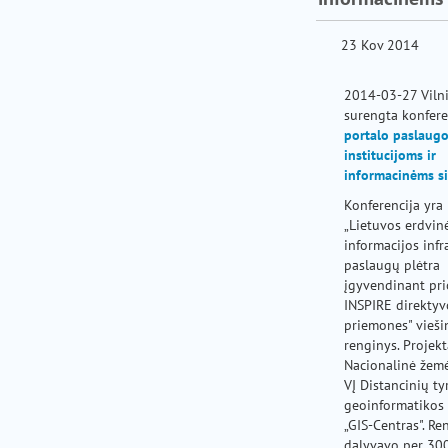
pagalba
23 Kov 2014
2014-03-27 Viln
surengta konfer
portalo paslaug
institucijoms ir
informacinėms s
Konferencija yra
„Lietuvos erdvin
informacijos infr
paslaugų plėtra
įgyvendinant pri
INSPIRE direktyv
priemones" vieš
renginys. Projek
Nacionalinė žemė
VĮ Distancinių ty
geoinformatikos 
„GIS-Centras". R
dalyvavo per 300