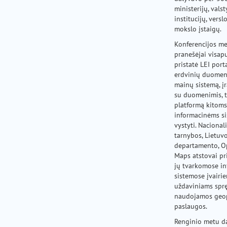
ministerijų, vals
institucijų, versl
mokslo įstaigų.
Konferencijos m
pranešėjai visap
pristatė LEI port
erdvinių duomenų
mainų sistemą, į
su duomenimis, 
platformą kitoms
informacinėms s
vystyti. Naciona
tarnybos, Lietuvo
departamento, O
Maps atstovai pri
jų tvarkomose i
sistemose įvairi
uždaviniams sprę
naudojamos geop
paslaugos.
Renginio metu d